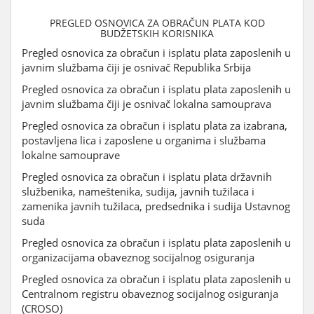
PREGLED OSNOVICA ZA OBRAČUN PLATA KOD
BUDŽETSKIH KORISNIKA
Pregled osnovica za obračun i isplatu plata zaposlenih u
javnim službama čiji je osnivač Republika Srbija
Pregled osnovica za obračun i isplatu plata zaposlenih u
javnim službama čiji je osnivač lokalna samouprava
Pregled osnovica za obračun i isplatu plata za izabrana,
postavljena lica i zaposlene u organima i službama
lokalne samouprave
Pregled osnovica za obračun i isplatu plata državnih
službenika, nameštenika, sudija, javnih tužilaca i
zamenika javnih tužilaca, predsednika i sudija Ustavnog
suda
Pregled osnovica za obračun i isplatu plata zaposlenih u
organizacijama obaveznog socijalnog osiguranja
Pregled osnovica za obračun i isplatu plata zaposlenih u
Centralnom registru obaveznog socijalnog osiguranja
(CROSO)