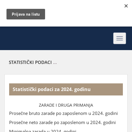
Toggl
navig
STATISTIČKI PODACI
STATISTIČKI PODACI ZA 2024. GODINU
Statistički podaci za 2024. godinu
ZARADE I DRUGA PRIMANJA
Prosečne bruto zarade po zaposlenom u 2024. godini
Prosečne neto zarade po zaposlenom u 2024. godini
Minimalna zarada u 2024. godini