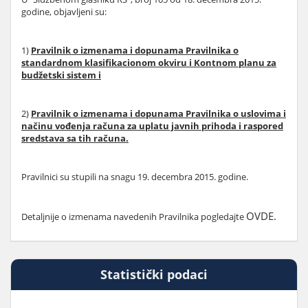
godine, objavljeni su:
1)
Pravilnik o izmenama i dopunama Pravilnika o
standardnom klasifikacionom okviru i Kontnom planu za
budžetski sistem i
2)
Pravilnik o izmenama i dopunama Pravilnika o uslovima i
načinu vođenja računa za uplatu javnih prihoda i raspored
sredstava sa tih računa.
Pravilnici su stupili na snagu 19. decembra 2015. godine.
OVDE.
Detaljnije o izmenama navedenih Pravilnika pogledajte
Statistički podaci