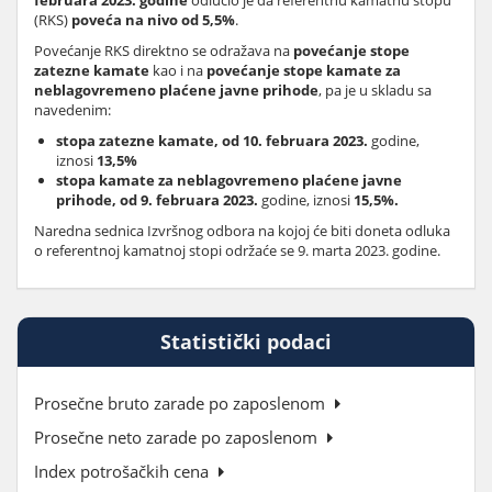
februara 2023. godine
odlučio je da referentnu kamatnu stopu
(RKS)
poveća na nivo od 5,5%
.
Povećanje RKS direktno se odražava na
povećanje stope
zatezne kamate
kao i na
povećanje stope kamate za
neblagovremeno plaćene javne prihode
, pa je u skladu sa
navedenim:
stopa zatezne kamate, od 10. februara 2023.
godine,
iznosi
13,5%
stopa kamate za neblagovremeno plaćene javne
prihode, od 9.
februara
2023.
godine, iznosi
15,5%.
Naredna sednica Izvršnog odbora na kojoj će biti doneta odluka
o referentnoj kamatnoj stopi održaće se 9. marta 2023. godine.
Statistički podaci
Prosečne bruto zarade po zaposlenom
Prosečne neto zarade po zaposlenom
Index potrošačkih cena