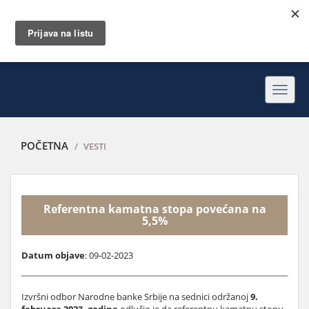
Toggl
navig
POČETNA
VESTI
Referentna kamatna stopa povećana na
5,5%
Datum objave
: 09-02-2023
Izvršni odbor Narodne banke Srbije na sednici održanoj
9.