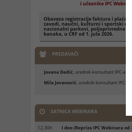
i učesnike IPC Webinar
Obaveza registracije faktura i plaćanja
zavodi, naučni, kulturni i sportski ce
nacionalni parkovi, poljoprivredne str
banaka, u CRF od 1. jula 2026.
PREDAVAČI
Jovana Dedić
, urednik-konsultant IPC-a
Mila Jovanović
, urednik-konsultant IPC-a
SATNICA WEBINARA
12.30h
I deo (Repriza IPC Webinara od 