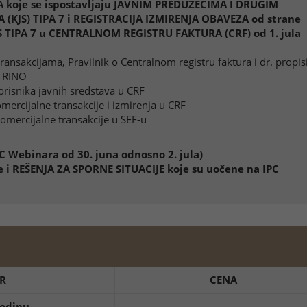
 koje se ispostavljaju JAVNIM PREDUZEĆIMA I DRUGIM
(KJS) TIPA 7 i REGISTRACIJA IZMIRENJA OBAVEZA od strane
 TIPA 7 u CENTRALNOM REGISTRU FAKTURA (CRF) od 1. jula
ansakcijama, Pravilnik o Centralnom registru faktura i dr. propis
a RINO
orisnika javnih sredstava u CRF
omercijalne transakcije i izmirenja u CRF
komercijalne transakcije u SEF-u
PC Webinara od 30. juna odnosno 2. jula)
 i REŠENJA ZA SPORNE SITUACIJE koje su uočene na IPC
a
R
CENA
godinu