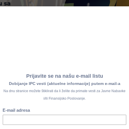
IPC WEBINAR
a Javnim preduzećima i drugim Korisnicim
a (KJS) tipa 7, od 1. jula 2026.
2026.
od 12.30h - repriza
 2026.
od 14.00h - uživo
IPC pretplatnike za 2026. godinu