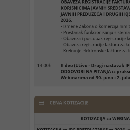
OBAVEZA REGISTRACIJE FAKTURA
KORISNICIMA JAVNIH SREDSTAVA 
JAVNIH PREDUZEĆA i DRUGIH KJS
2026.
- Izmene Zakona o komercijalnim tr
- Prestanak funkcionisanja sistem
- Obaveza i postupak registracije k
- Obaveza registracije faktura za k
- Kreiranje elektronske fakture za 
14.00h
II deo (Uživo - Drugi nastavak I
ODGOVORI NA PITANJA iz prakse
Webinarima od 30. juna i 2. jul
CENA KOTIZACIJE
KOTIZACIJA za WEBINA
KOTIZACIJA za IPC PRETPLATNIKE za 2026. 