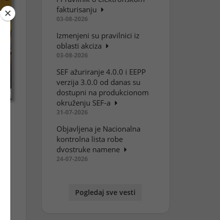
fakturisanju
03-08-2026
Izmenjeni su pravilnici iz
oblasti akciza
03-08-2026
SEF ažuriranje 4.0.0 i EEPP
verzija 3.0.0 od danas su
dostupni na produkcionom
okruženju SEF-a
31-07-2026
Objavljena je Nacionalna
a
kontrolna lista robe
dvostruke namene
24-07-2026
Pogledaj sve vesti