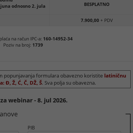
BESPLATNO
 juna odnosno 2. jula
7.900,00
+ PDV
 plaća na račun IPC-a:
160-14952-34
Poziv na broj:
1739
 popunjavanja formulara obavezno koristite
latiničnu
: Đ, Ž, Ć, Č, DŽ, Š
. Sva polja su obavezna.
 za webinar - 8. jul 2026.
tanove
PIB