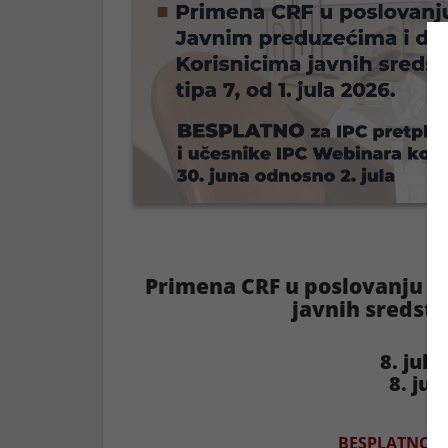
Primena CRF u poslovanju s
javnih sredstav
8. jul 
8. jul
BESPLATNO za 