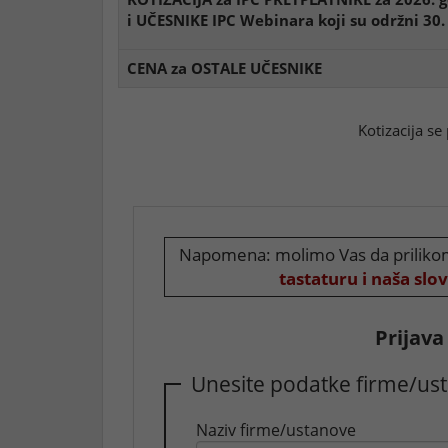
i UČESNIKE IPC Webinara koji su održni 30.
CENA za OSTALE UČESNIKE
Kotizacija se
Napomena: molimo Vas da prilikom
tastaturu i naša slova
Prijava
Unesite podatke firme/us
Naziv firme/ustanove