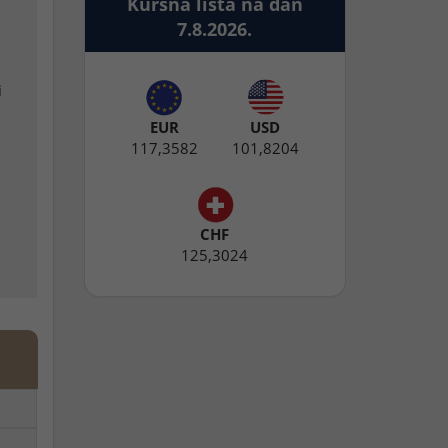
Kursna lista na dan
7.8.2026.
i
EUR
USD
117,3582
101,8204
CHF
125,3024