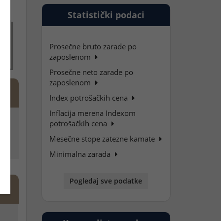
Statistički podaci
Prosečne bruto zarade po
zaposlenom
Prosečne neto zarade po
zaposlenom
Index potrošačkih cena
Inflacija merena Indexom
potrošačkih cena
Mesečne stope zatezne kamate
Minimalna zarada
Pogledaj sve podatke