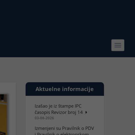
Toggle
navigat
Aktuelne informacije
Izašao je iz štampe IPC
časopis Revizor broj 14
03-08-2026
Izmenjeni su Pravilnik o PDV
i Pravilnik o elektronskom