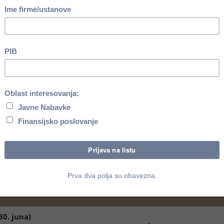
a koji su održani 30. juna odnosno 2. jula
 koja javna preduzeća i drugi KJS tipa 7 (instituti,
ntri i organizacije, stambene i druge javne agencije,
učne službe i dr.) vrše preko računa koji se vode kod
30. juna)