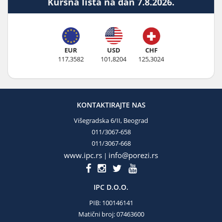
Kursna lista na dan 7.8.2026.
EUR
USD
CHF
117,3582
101,8204
125,3024
KONTAKTIRAJTE NAS
Višegradska 6/II, Beograd
011/3067-658
011/3067-668
www.ipc.rs
info@porezi.rs
|
IPC D.O.O.
PIB: 100146141
Matični broj: 07463600