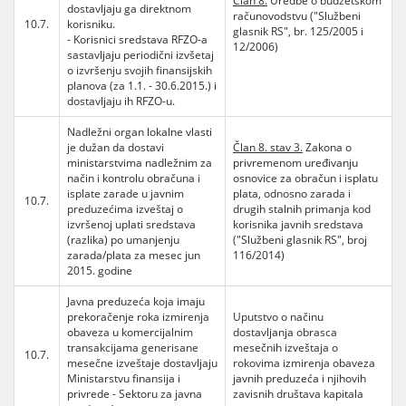
Član 8.
Uredbe o budžetskom
dostavljaju ga direktnom
računovodstvu ("Službeni
10.7.
korisniku.
glasnik RS", br. 125/2005 i
- Korisnici sredstava RFZO-a
12/2006)
sastavljaju periodični izvšetaj
o izvršenju svojih finansijskih
planova (za 1.1. - 30.6.2015.) i
dostavljaju ih RFZO-u.
Nadležni organ lokalne vlasti
je dužan da dostavi
Član 8. stav 3.
Zakona o
ministarstvima nadležnim za
privremenom uređivanju
način i kontrolu obračuna i
osnovice za obračun i isplatu
isplate zarade u javnim
plata, odnosno zarada i
10.7.
preduzećima izveštaj o
drugih stalnih primanja kod
izvršenoj uplati sredstava
korisnika javnih sredstava
(razlika) po umanjenju
("Službeni glasnik RS", broj
zarada/plata za mesec jun
116/2014)
2015. godine
Javna preduzeća koja imaju
prekoračenje roka izmirenja
Uputstvo o načinu
obaveza u komercijalnim
dostavljanja obrasca
transakcijama generisane
mesečnih izveštaja o
10.7.
mesečne izveštaje dostavljaju
rokovima izmirenja obaveza
Ministarstvu finansija i
javnih preduzeća i njihovih
privrede - Sektoru za javna
zavisnih društava kapitala