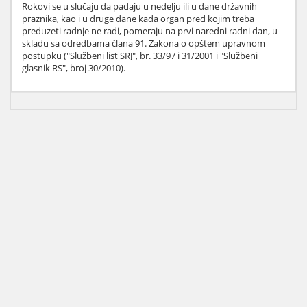
Rokovi se u slučaju da padaju u nedelju ili u dane državnih
praznika, kao i u druge dane kada organ pred kojim treba
preduzeti radnje ne radi, pomeraju na prvi naredni radni dan, u
skladu sa odredbama člana 91. Zakona o opštem upravnom
postupku ("Službeni list SRJ", br. 33/97 i 31/2001 i "Službeni
glasnik RS", broj 30/2010).