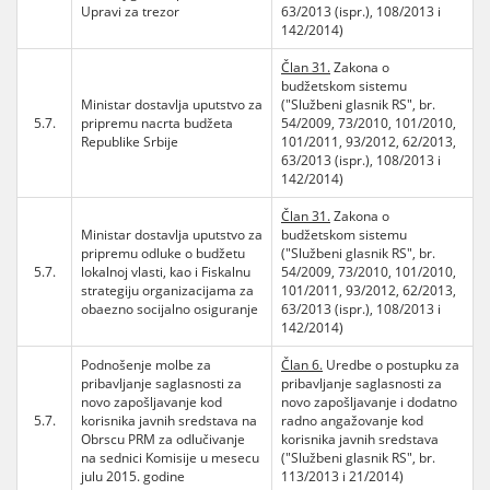
Upravi za trezor
63/2013 (ispr.), 108/2013 i
142/2014)
Član 31.
Zakona o
budžetskom sistemu
Ministar dostavlja uputstvo za
("Službeni glasnik RS", br.
5.7.
pripremu nacrta budžeta
54/2009, 73/2010, 101/2010,
Republike Srbije
101/2011, 93/2012, 62/2013,
63/2013 (ispr.), 108/2013 i
142/2014)
Član 31.
Zakona o
Ministar dostavlja uputstvo za
budžetskom sistemu
pripremu odluke o budžetu
("Službeni glasnik RS", br.
5.7.
lokalnoj vlasti, kao i Fiskalnu
54/2009, 73/2010, 101/2010,
strategiju organizacijama za
101/2011, 93/2012, 62/2013,
obaezno socijalno osiguranje
63/2013 (ispr.), 108/2013 i
142/2014)
Podnošenje molbe za
Član 6.
Uredbe o postupku za
pribavljanje saglasnosti za
pribavljanje saglasnosti za
novo zapošljavanje kod
novo zapošljavanje i dodatno
5.7.
korisnika javnih sredstava na
radno angažovanje kod
Obrscu PRM za odlučivanje
korisnika javnih sredstava
na sednici Komisije u mesecu
("Službeni glasnik RS", br.
julu 2015. godine
113/2013 i 21/2014)