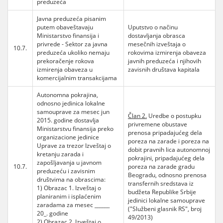
preduzeća
Javna preduzeća pisanim
putem obaveštavaju
Uputstvo o načinu
Ministarstvo finansija i
dostavljanja obrasca
privrede - Sektor za javna
mesečnih izveštaja o
10.7.
preduzeća ukoliko nemaju
rokovima izmirenja obaveza
prekoračenje rokova
javnih preduzeća i njihovih
izmirenja obaveza u
zavisnih društava kapitala
komercijalnim transakcijama
Autonomna pokrajina,
odnosno jedinica lokalne
samouprave za mesec jun
Član 2.
Uredbe o postupku
2015. godine dostavlja
privremene obustave
Ministarstvu finansija preko
prenosa pripadajućeg dela
organizacione jedinice
poreza na zarade i poreza na
Uprave za trezor Izveštaj o
dobit pravnih lica autonomnoj
kretanju zarada i
pokrajini, pripadajućeg dela
zapošljavanja u javnom
10.7.
poreza na zarade gradu
preduzeću i zavisnim
Beogradu, odnosno prenosa
društvima na obrascima:
transfernih sredstava iz
1) Obrazac 1. Izveštaj o
budžeta Republike Srbije
planiranim i isplaćenim
jedinici lokalne samouprave
zaradama za mesec ______
("Službeni glasnik RS", broj
20_. godine
49/2013)
2) Obrazac 2. Izveštaj o