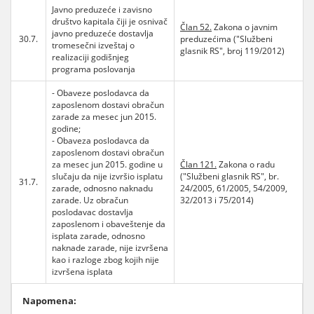
Javno preduzeće i zavisno
društvo kapitala čiji je osnivač
Član 52.
Zakona o javnim
javno preduzeće dostavlja
30.7.
preduzećima ("Službeni
tromesečni izveštaj o
glasnik RS", broj 119/2012)
realizaciji godišnjeg
programa poslovanja
- Obaveze poslodavca da
zaposlenom dostavi obračun
zarade za mesec jun 2015.
godine;
- Obaveza poslodavca da
zaposlenom dostavi obračun
za mesec jun 2015. godine u
Član 121.
Zakona o radu
slučaju da nije izvršio isplatu
("Službeni glasnik RS", br.
31.7.
zarade, odnosno naknadu
24/2005, 61/2005, 54/2009,
zarade. Uz obračun
32/2013 i 75/2014)
poslodavac dostavlja
zaposlenom i obaveštenje da
isplata zarade, odnosno
naknade zarade, nije izvršena
kao i razloge zbog kojih nije
izvršena isplata
Napomena: