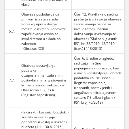
vlasti
Obaveza poslodavca da
Član 12.
Pravilnika o načinu
prilikom isplate zarada
praćenja izvršavanja obaveze
Poreskoj upravi dostavi
zapošljavanja osoba sa
izveštaj o izvršenju obaveze
invaliditetom i načinu
5.7.
zapošljavanja osoba sa
dokazivanja izvršavanja te
invaliditetom u skladu sa
obaveze ("Službeni glasnik
zakonom
RS", br. 33/2010, 48/2010
- Obrazac IOSI
(ispr.) i 113/2013)
Član 6.
Uredbe o izgledu,
sadržaju i načinu
Obaveza dostavljanja
popunjavanja obrazaca, kao i
podataka
o načinu dostavljanja i obrade
o zaposlenima, izabranim,
podataka koji se unose u
7.7.
postavljenim i angažovanim
Registar zaposlenih,
licima u javnom sektoru na
izabranih, postavljenih i
Obrascima 1, 2, 3 i 4.
angažovanih lica u javnom
(Registar zaposlenih)
sektoru ("Službeni glasnik
RS", broj 76/2013)
- Indirektni korisnici budžtskih
sredstava sastavljaju
periodični izveštaj o izvršenju
budžeta (1.1. - 30.6. 2015.) i