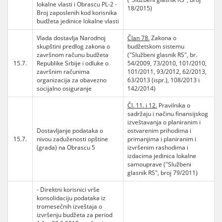
lokalne vlasti i Obrascu PL-2 -
18/2015)
Broj zaposlenih kod korisnika
budžeta jedinice lokalne vlasti
Vlada dostavlja Narodnoj
Član 78.
Zakona o
skupštini predlog zakona o
budžetskom sistemu
završnom računu budžeta
("Službeni glasnik RS", br.
15.7.
Republike Srbije i odluke o
54/2009, 73/2010, 101/2010,
završnim računima
101/2011, 93/2012, 62/2013,
organizacija za obavezno
63/2013 (ispr.), 108/2013 i
socijalno osiguranje
142/2014)
Čl. 11. i 12.
Pravilnika o
sadržaju i načinu finansijskog
izveštavanja o planiranim i
Dostavljanje podataka o
ostvarenim prihodima i
15.7.
nivou zaduženosti opštine
primanjima i planiranim i
(grada) na Obrascu 5
izvršenim rashodima i
izdacima jedinica lokalne
samouprave ("Službeni
glasnik RS", broj 79/2011)
- Direktni korisnici vrše
konsolidaciju podataka iz
tromesečnih izveštaja o
izvršenju budžeta za period