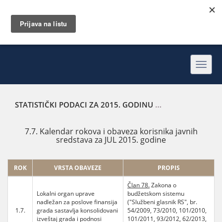
Toggl
navig
STATISTIČKI PODACI ZA 2015. GODINU
KALENDAR ROKOVA 
7.7. Kalendar rokova i obaveza korisnika javnih
sredstava za JUL 2015. godine
ROK
VRSTA OBAVEZE
PROPIS
Član 78.
Zakona o
Lokalni organ uprave
budžetskom sistemu
nadležan za poslove finansija
("Službeni glasnik RS", br.
1.7.
grada sastavlja konsolidovani
54/2009, 73/2010, 101/2010,
izveštaj grada i podnosi
101/2011, 93/2012, 62/2013,