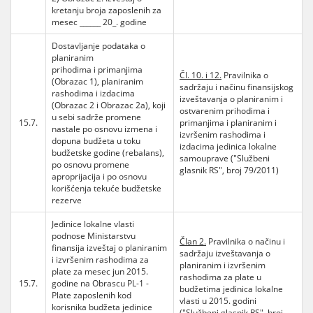
kretanju broja zaposlenih za
mesec ______ 20_. godine
Dostavljanje podataka o
planiranim
prihodima i primanjima
Čl. 10. i 12.
Pravilnika o
(Obrazac 1), planiranim
sadržaju i načinu finansijskog
rashodima i izdacima
izveštavanja o planiranim i
(Obrazac 2 i Obrazac 2a), koji
ostvarenim prihodima i
u sebi sadrže promene
15.7.
primanjima i planiranim i
nastale po osnovu izmena i
izvršenim rashodima i
dopuna budžeta u toku
izdacima jedinica lokalne
budžetske godine (rebalans),
samouprave ("Službeni
po osnovu promene
glasnik RS", broj 79/2011)
aproprijacija i po osnovu
korišćenja tekuće budžetske
rezerve
Jedinice lokalne vlasti
podnose Ministarstvu
Član 2.
Pravilnika o načinu i
finansija izveštaj o planiranim
sadržaju izveštavanja o
i izvršenim rashodima za
planiranim i izvršenim
plate za mesec jun 2015.
rashodima za plate u
15.7.
godine na Obrascu PL-1 -
budžetima jedinica lokalne
Plate zaposlenih kod
vlasti u 2015. godini
korisnika budžeta jedinice
("Službeni glasnik RS", broj