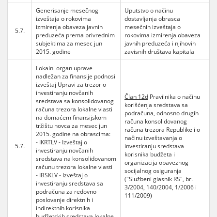
Generisanje mesečnog
Uputstvo o načinu
izveštaja o rokovima
dostavljanja obrasca
izmirenja obaveza javnih
mesečnih izveštaja o
5.7.
preduzeća prema privrednim
rokovima izmirenja obaveza
subjektima za mesec jun
javnih preduzeća i njihovih
2015. godine
zavisnih društava kapitala
Lokalni organ uprave
nadležan za finansije podnosi
izveštaj Upravi za trezor o
investiranju novčanih
Član 12d
Pravilnika o načinu
sredstava sa konsolidovanog
korišćenja sredstava sa
računa trezora lokalne vlasti
podračuna, odnosno drugih
na domaćem finansijskom
računa konsolidovanog
tržištu novca za mesec jun
računa trezora Republike i o
2015. godine na obrascima:
načinu izveštavanja o
- IKRTLV - Izveštaj o
5.7.
investiranju sredstava
investiranju novčanih
korisnika budžeta i
sredstava na konsolidovanom
organizacija obaveznog
računu trezora lokalne vlasti
socijalnog osiguranja
- IBSKLV - Izveštaj o
("Službeni glasnik RS", br.
investiranju sredstava sa
3/2004, 140/2004, 1/2006 i
podračuna za redovno
111/2009)
poslovanje direktnih i
indirektnih korisnika
budžetskih sredstava lokalne