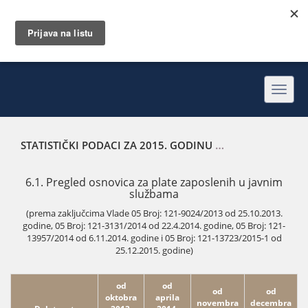
Toggl
navig
STATISTIČKI PODACI ZA 2015. GODINU
PREGLED OSNOVICA
6.1. Pregled osnovica za plate zaposlenih u javnim
službama
(prema zaključcima Vlade 05 Broj: 121-9024/2013 od 25.10.2013.
godine, 05 Broj: 121-3131/2014 od 22.4.2014. godine, 05 Broj: 121-
13957/2014 od 6.11.2014. godine i 05 Broj: 121-13723/2015-1 od
25.12.2015. godine)
od
od
od
od
oktobra
aprila
novembra
decembra