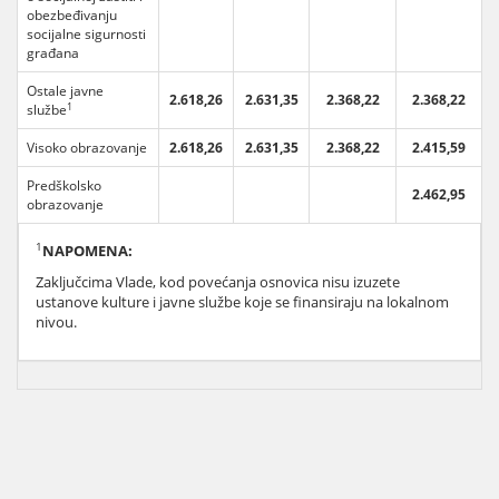
obezbeđivanju
socijalne sigurnosti
građana
Ostale javne
2.618,26
2.631,35
2.368,22
2.368,22
1
službe
Visoko obrazovanje
2.618,26
2.631,35
2.368,22
2.415,59
Predškolsko
2.462,95
obrazovanje
1
NAPOMENA:
Zaključcima Vlade, kod povećanja osnovica nisu izuzete
ustanove kulture i javne službe koje se finansiraju na lokalnom
nivou.