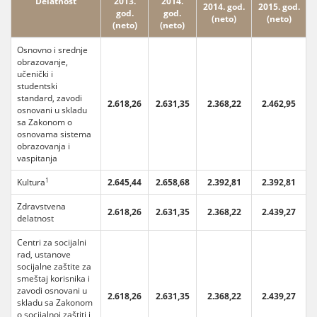
Delatnost
2013.
2014.
2014. god.
2015. god.
god.
god.
(neto)
(neto)
(neto)
(neto)
Osnovno i srednje
obrazovanje,
učenički i
studentski
standard, zavodi
2.618,26
2.631,35
2.368,22
2.462,95
osnovani u skladu
sa Zakonom o
osnovama sistema
obrazovanja i
vaspitanja
1
Kultura
2.645,44
2.658,68
2.392,81
2.392,81
Zdravstvena
2.618,26
2.631,35
2.368,22
2.439,27
delatnost
Centri za socijalni
rad, ustanove
socijalne zaštite za
smeštaj korisnika i
zavodi osnovani u
2.618,26
2.631,35
2.368,22
2.439,27
skladu sa Zakonom
o socijalnoj zaštiti i