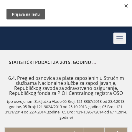
Toggl
navig
STATISTIČKI PODACI ZA 2015. GODINU
PREGLED OSNOVIC
6.4. Pregled osnovica za plate zaposlenih u Stručnim
službama Nacionalne službe za zapošljavanje,
Republičkog zavoda za zdravstveno osiguranje,
Republičkog fonda za PIO i Centralnog registra OSO
(po usvojenom Zaključku Vlade 05 Broj: 121-3367/2013 od 23.4.2013.
godine, 05 Broj: 121-9024/2013 od 25.10.2013. godine, 05 Broj: 121-
3131/2014 od 22.4.2014. godine i 05 Broj: 121-13957/2014 od 6.11.2014.
godine)