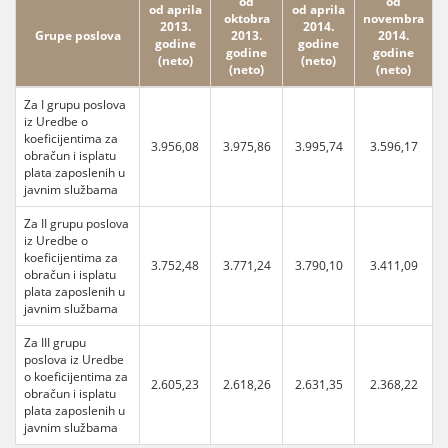
od
od
od aprila
od aprila
oktobra
novembra
2013.
2014.
Grupe poslova
2013.
2014.
godine
godine
godine
godine
(neto)
(neto)
(neto)
(neto)
Za I grupu poslova
iz Uredbe o
koeficijentima za
3.956,08
3.975,86
3.995,74
3.596,17
obračun i isplatu
plata zaposlenih u
javnim službama
Za II grupu poslova
iz Uredbe o
koeficijentima za
3.752,48
3.771,24
3.790,10
3.411,09
obračun i isplatu
plata zaposlenih u
javnim službama
Za III grupu
poslova iz Uredbe
o koeficijentima za
2.605,23
2.618,26
2.631,35
2.368,22
obračun i isplatu
plata zaposlenih u
javnim službama