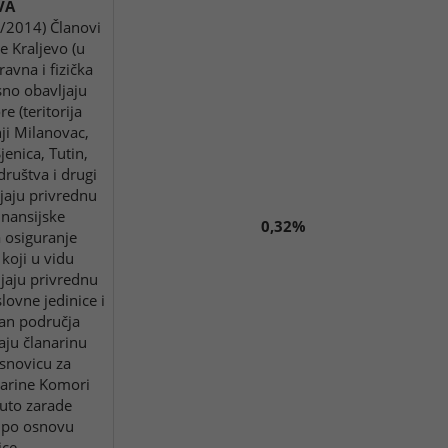
VA
3/2014) Članovi
 Kraljevo (u
avna i fizička
sno obavljaju
 (teritorija
ji Milanovac,
jenica, Tutin,
društva i drugi
ljaju privrednu
inansijske
0,32%
a osiguranje
 koji u vidu
jaju privrednu
lovne jedinice i
 van područja
aju članarinu
snovicu za
narine Komori
uto zarade
 po osnovu
ice.