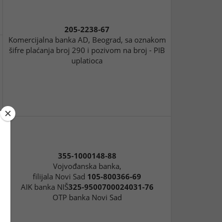
205-2238-67
Komercijalna banka AD, Beograd, sa oznakom
šifre plaćanja broj 290 i pozivom na broj - PIB
uplatioca
355-1000148-88
Vojvođanska banka,
filijala Novi Sad
105-800366-69
AIK banka NIŠ
325-9500700024031-76
OTP banka Novi Sad