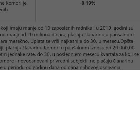
ne Komori je
0,19%
enih.
ji imaju manje od 10 zaposlenih radnika i u 2013. godini su
ihod manji od 20 miliona dinara, plaćaju članarinu u paušalnom
nara mesečno. Uplata se vrši najkasnije do 30. u mesecu.Opšta
iji, plaćaju članarinu Komori u paušalnom iznosu od 20.000,00
tiri jednake rate, do 30. u poslednjem mesecu kvartala za koji se
Komore - novoosnovani privredni subjekti, ne plaćaju članarinu
je u periodu od godinu dana od dana njihovog osnivanja.
INE
j 143/2014)
čini isplaćena
0,20%
slenih bez
ja i olakšica.
tske, ugostiteljske, trgovinske i druge radnje) članovi opštih
ćaju članarinu tim udruženjima u skladu sa odlukom njihovih
ge i drugi oblici udruživanja zemljoradnika, nisu u obavezi da
vaju i plaćaju članarinu Zadružnom savezu Vojvodine u skladu sa