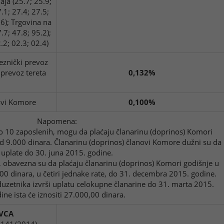
ja (25.7; 25.9;
.1; 27.4; 27.5;
.6); Trgovina na
.7; 47.8; 95.2);
.2; 02.3; 02.4)
leznički prevoz
 prevoz tereta
0,132%
novi Komore
0,100%
Napomena:
o 10 zaposlenih, mogu da plaćaju članarinu (doprinos) Komori
 9.000 dinara. Članarinu (doprinos) članovi Komore dužni su da
uplate do 30. juna 2015. godine.
 obavezna su da plaćaju članarinu (doprinos) Komori godišnje u
 dinara, u četiri jednake rate, do 31. decembra 2015. godine.
uzetnika izvrši uplatu celokupne članarine do 31. marta 2015.
ine ista će iznositi 27.000,00 dinara.
VCA