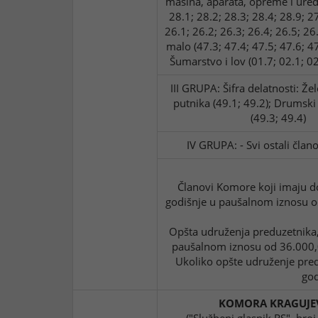
mašina, aparata, opreme i uređa
28.1; 28.2; 28.3; 28.4; 28.9; 27
26.1; 26.2; 26.3; 26.4; 26.5; 26
malo (47.3; 47.4; 47.5; 47.6; 47
Šumarstvo i lov (01.7; 02.1; 02
III GRUPA: Šifra delatnosti: Že
putnika (49.1; 49.2); Drumski
(49.3; 49.4)
IV GRUPA: - Svi ostali čla
Članovi Komore koji imaju d
godišnje u paušalnom iznosu od
Opšta udruženja preduzetnika,
paušalnom iznosu od 36.000,00
Ukoliko opšte udruženje pred
god
KOMORA KRAGUJE