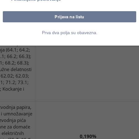
.32); Trgovina
.4; 46.1; 46.3;
9); Vazdušni
 52.23; 77.35);
); Poštanske
0,255%
lekomunikacije
; Finansijske
ja (64.1; 64.2;
.1; 66.2; 66.3);
; 68.2; 68.3);
užne delatnosti
; 62.02; 62.03;
1; 71.2; 73.1;
; Kockanje i
izvodnja papira,
e i umnožavanje
izvodnja pića
rane za domaće
 električnih
0,190%