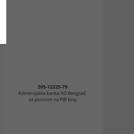
205-12225-79
Komercijalna banka AD Beograd,
sa pozivom na PIB broj