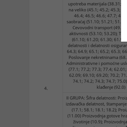
upotreba materijala (38.31; 38
na veliko (45.1; 45.2; 45.3; 45
46.4; 46.5; 46.6; 47.7; 46.
saobraćaj (51.10; 51.21; 51.22;
Cevovodni transport (49.50
aktivnosti (53.10; 53.20); Te
(61.10; 61.20; 61.30; 61.90)
delatnosti i delatnosti osiguran
64.3; 64.9; 65.1; 65.2; 65.3; 66
Poslovanje nekretninama (68.1
Administrativne i pomoćne usl
(77.1; 77.2; 77.3; 77.4; 62.01
62.09; 69.10; 69.20; 70.2; 71.
74.1; 74.2; 74.3; 74.7; 75.0)
klađenje (92.0)
4.
II GRUPA: Šifra delatnosti: Pro
izdavačka delatnost, štampanj
(17.1; 58.1; 18.1; 18.2); Pro
(11.00) Proizvodnja gotove h
životinje (10.9); Proizvodnja