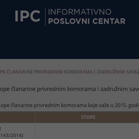
PE ČLANARINE PRIVREDNIM KOMORAMA I ZADRUŽNIM SAVEZ
tope članarine privrednim komorama i zadružnim sa
tope članarine privrednim komorama koje važe u 2015. godi
STOPE
E
j 143/2014)