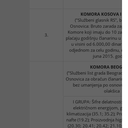
Od
KOMORA KOSOVA I ME
("Službeni glasnik RS", bro
Osnovica: Bruto zarada zapos
Komore koji imaju do 10 zapos
3.
plaćaju godišnju članarinu u p
u visini od 6.000,00 dinara. 
odjednom za celu godinu, naj
juna 2015. godin
KOMORA BEOGRA
("Službeni list grada Beograda"
Osnovica za obračun članarine j
bez umanjenja po osnovu os
olakšica
1
I GRUPA: Šifre delatnosti:
električnom energijom, gas
klimatizacija (35.1; 35.2); Proi
nafte (19.2); Proizvodnja higij
(20.30; 20.41; 20.42; 21.10; 2