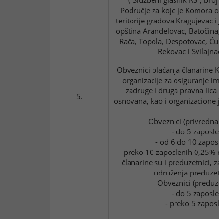
("Službeni glasnik RS", bro
Područje za koje je Komora 
teritorije gradova Kragujevac i 
opština Aranđelovac, Batočina,
Rača, Topola, Despotovac, Ćup
Rekovac i Svilajna
Obveznici plaćanja članarine K
organizacije za osiguranje im
zadruge i druga pravna lica
5.
osnovana, kao i organizacione j
Obveznici (privredna
- do 5 zaposl
- od 6 do 10 zapos
- preko 10 zaposlenih 0,25% n
članarine su i preduzetnici, z
udruženja preduzet
Obveznici (preduze
- do 5 zaposl
- preko 5 zapos