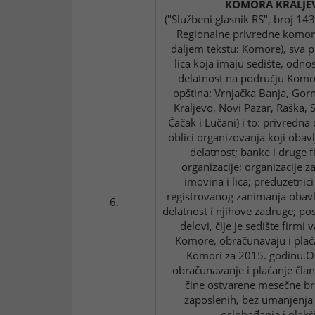
KOMORA KRALJE
("Službeni glasnik RS", broj 14
Regionalne privredne komore
daljem tekstu: Komore), sva pr
lica koja imaju sedište, odno
delatnost na području Komore
opština: Vrnjačka Banja, Gorn
Kraljevo, Novi Pazar, Raška, S
Čačak i Lučani) i to: privredna 
oblici organizovanja koji obav
delatnost; banke i druge f
organizacije; organizacije z
imovina i lica; preduzetnici
registrovanog zanimanja obavl
6.
delatnost i njihove zadruge; pos
delovi, čije je sedište firmi
Komore, obračunavaju i plać
Komori za 2015. godinu.O
obračunavanje i plaćanje čla
čine ostvarene mesečne br
zaposlenih, bez umanjenja
oslobađanja i olakš