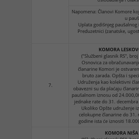
Napomena: Članovi Komore koji 
u pauš
Uplata godišnjeg paušalnog 
Preduzetnici (zanatske, ugost
KOMORA LESKOV
("Službeni glasnik RS", bro
Osnovica za obračunavanje
članarine Komori je ostvaren
bruto zarada. Opšta i spec
Udruženja kao kolektivni čl
7.
obavezni su da plaćaju članari
paušalnom iznosu od 24.000,00 
jednake rate do 31. decembra
Ukoliko Opšte udruženje iz
celokupne članarine do 31.
godine ista će iznositi 18.0
KOMORA NIŠA