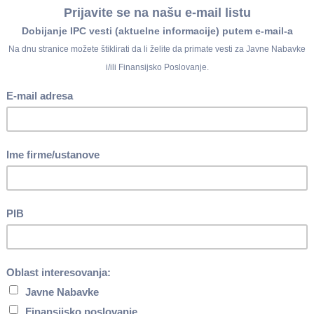
lukom Zadružnog saveza Vojvodine.
TOHIJE
j 145/2014)
lenih.Članovi
lenih radnika,
0,32%
aušalnom iznosu
Uplata se vrši
kasnije do 30.
e.
DA
, broj 86/2014)
e bruto zarada,
lobađanja i
Snabdevanje
om, parom i
zvodnja derivata
enskih proizvoda
1.20); Ponovna