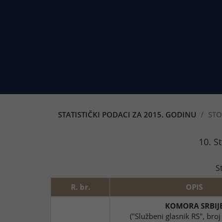
STATISTIČKI PODACI ZA 2015. GODINU
STO
10. S
S
R. br.
OPIS
KOMORA SRBIJ
("Službeni glasnik RS", bro