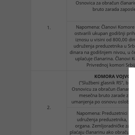
Osnovica za obračun članari
bruto zarada zaposl
Napomena: Članovi Komore ko
1.
ostvarili ukupan godišnji pr
iznosu u visini od 800,00 di
udruženja preduzetnika u Srb
dinara na godišnjem nivou, u če
uplaćuje članarina. Članovi 
Privrednoj komori Srbi
KOMORA VOJVOD
("Službeni glasnik RS", bro
Osnovicu za obračun članarine 
mesečna bruto zarade zapo
umanjenja po osnovu oslobađan
2.
Napomena: Preduzetnici (zana
udruženja preduzetnika, pla
organa. Zemljoradničke zadru
plaćaju članarinu ako obračuna