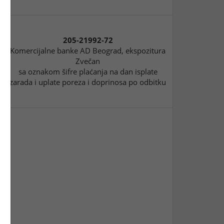
205-21992-72
Komercijalne banke AD Beograd, ekspozitura
Zvečan
sa oznakom šifre plaćanja na dan isplate
zarada i uplate poreza i doprinosa po odbitku