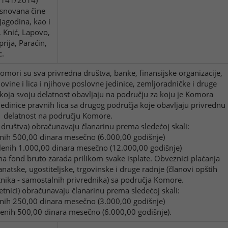
j 141/2014)
osnovana čine
Jagodina, kao i
 Knić, Lapovo,
rija, Paraćin,
c.
omori su sva privredna društva, banke, finansijske organizacije,
ovine i lica i njihove poslovne jedinice, zemljoradničke i druge
 koja svoju delatnost obavljaju na području za koju je Komora
edinice pravnih lica sa drugog područja koje obavljaju privrednu
delatnost na području Komore.
 društva) obračunavaju članarinu prema sledećoj skali:
enih 500,00 dinara mesečno (6.000,00 godišnje)
lenih 1.000,00 dinara mesečno (12.000,00 godišnje)
a fond bruto zarada prilikom svake isplate. Obveznici plaćanja
anatske, ugostiteljske, trgovinske i druge radnje (članovi opštih
nika - samostalnih privrednika) sa područja Komore.
tnici) obračunavaju članarinu prema sledećoj skali:
enih 250,00 dinara mesečno (3.000,00 godišnje)
lenih 500,00 dinara mesečno (6.000,00 godišnje).