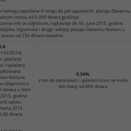
nemaju zaposlene ili imaju do pet zaposlenih, plaćaju članarinu
alnom iznosu od 6.000 dinara godišnje.
iznosa vrši se odjednom, najkasnije do 30. juna 2015. godine.
iteljske, trgovinske i druge radnje), plaćaju članarinu Komori u
iznosu od 250 dinara mesečno.
CA
j 143/2014)
 i plaćanje
a i isplaćena
ijalizovana
0,34%
anovi Komore
s tim da obračunati i uplaćeni iznos ne može
nu (doprinos) u
biti manji od 600 dinara
dinara u četiri
 2015. godine.
vrši uplatu
 marta 2015.
00,00 dinara.