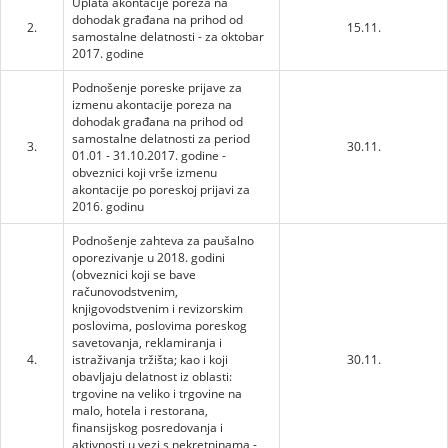
Uplata akontacije poreza na
dohodak građana na prihod od
2.
15.11.
samostalne delatnosti - za oktobar
2017. godine
Podnošenje poreske prijave za
izmenu akontacije poreza na
dohodak građana na prihod od
samostalne delatnosti za period
3.
30.11.
01.01 - 31.10.2017. godine -
obveznici koji vrše izmenu
akontacije po poreskoj prijavi za
2016. godinu
Podnošenje zahteva za paušalno
oporezivanje u 2018. godini
(obveznici koji se bave
računovodstvenim,
knjigovodstvenim i revizorskim
poslovima, poslovima poreskog
savetovanja, reklamiranja i
4.
istraživanja tržišta; kao i koji
30.11.
obavljaju delatnost iz oblasti:
trgovine na veliko i trgovine na
malo, hotela i restorana,
finansijskog posredovanja i
aktivnosti u vezi s nekretninama -