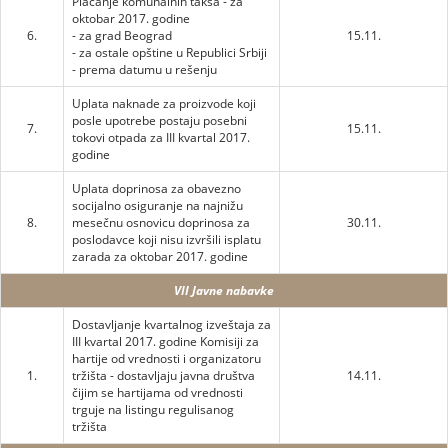
Plaćanje komunalnih taksa - za
oktobar 2017. godine
6.
- za grad Beograd
15.11.
- za ostale opštine u Republici Srbiji
- prema datumu u rešenju
Uplata naknade za proizvode koji
posle upotrebe postaju posebni
7.
15.11.
tokovi otpada za III kvartal 2017.
godine
Uplata doprinosa za obavezno
socijalno osiguranje na najnižu
8.
mesečnu osnovicu doprinosa za
30.11.
poslodavce koji nisu izvršili isplatu
zarada za oktobar 2017. godine
VII Javne nabavke
Dostavljanje kvartalnog izveštaja za
III kvartal 2017. godine Komisiji za
hartije od vrednosti i organizatoru
1.
tržišta - dostavljaju javna društva
14.11.
čijim se hartijama od vrednosti
trguje na listingu regulisanog
tržišta