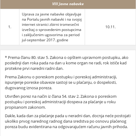
VIII Javne nabavke
Uprava za javne nabavke objavljuje
na Portalu javnih nabavki i na svojoj
internet stranici zbirni tromesečni
1.
10.11.
izveštaj o sprovedenim postupcima
i zaključenim ugovorima za period
jul-septembar 2017. godine
* Prema članu 80. stav 5. Zakona o opštem upravnom postupku, ako
poslednji dan roka pada na dan u kome organ ne radi, rok ističe kad
protekne prvi naredni radni dan.
Prema Zakonu o poreskom postupku i poreskoj administraciji,
ispunjenje poreske obaveze sastoji se u plaćanju, o dospelosti,
dugovanog iznosa poreza.
Utvrđen porez na način iz člana 54. stav 2. Zakona o poreskom
postupku i poreskoj administraciji dospeva za plaćanje u roku
propisanom zakonom.
Dakle, kada dan za plaćanje pada u neradni dan, docnja neće postojati
ukoliko prvog narednog radnog dana sredstva po osnovu plaćenog
poreza budu evidentirana na odgovarajućem računu javnih prihoda.