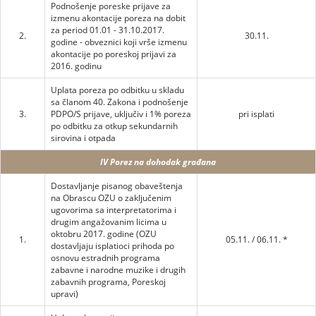
Podnošenje poreske prijave za
izmenu akontacije poreza na dobit
za period 01.01 - 31.10.2017.
2.
30.11.
godine - obveznici koji vrše izmenu
akontacije po poreskoj prijavi za
2016. godinu
Uplata poreza po odbitku u skladu
sa članom 40. Zakona i podnošenje
3.
PDPO/S prijave, uključiv i 1% poreza
pri isplati
po odbitku za otkup sekundarnih
sirovina i otpada
IV Porez na dohodak građana
Dostavljanje pisanog obaveštenja
na Obrascu OZU o zaključenim
ugovorima sa interpretatorima i
drugim angažovanim licima u
oktobru 2017. godine (OZU
1.
05.11. / 06.11. *
dostavljaju isplatioci prihoda po
osnovu estradnih programa
zabavne i narodne muzike i drugih
zabavnih programa, Poreskoj
upravi)