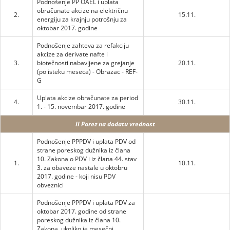
Podnošenje PP OAEL i uplata
obračunate akcize na električnu
2.
15.11.
energiju za krajnju potrošnju za
oktobar 2017. godine
Podnošenje zahteva za refakciju
akcize za derivate nafte i
3.
biotečnosti nabavljene za grejanje
20.11.
(po isteku meseca) - Obrazac - REF-
G
Uplata akcize obračunate za period
4.
30.11.
1. - 15. novembar 2017. godine
II Porez na dodatu vrednost
Podnošenje PPPDV i uplata PDV od
strane poreskog dužnika iz člana
10. Zakona o PDV i iz člana 44. stav
1.
10.11.
3. za obaveze nastale u oktobru
2017. godine - koji nisu PDV
obveznici
Podnošenje PPPDV i uplata PDV za
oktobar 2017. godine od strane
poreskog dužnika iz člana 10.
Zakona, ukoliko je mesečni