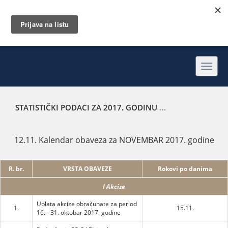
Toggl
navig
STATISTIČKI PODACI ZA 2017. GODINU
KALENDAR OBAVEZ
12.11. Kalendar obaveza za NOVEMBAR 2017. godine
R. br.
VRSTA OBAVEZE
Rokovi po danima
I Akcize
Uplata akcize obračunate za period
1.
15.11.
16. - 31. oktobar 2017. godine