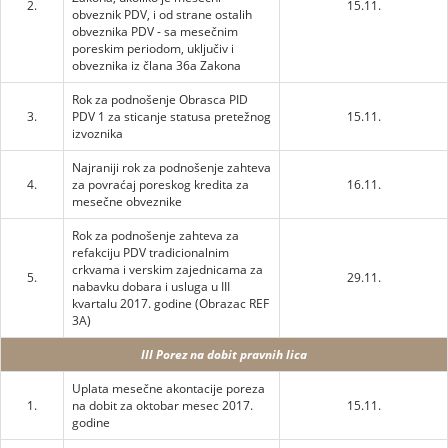
2.
15.11.
obveznik PDV, i od strane ostalih
obveznika PDV - sa mesečnim
poreskim periodom, uključiv i
obveznika iz člana 36a Zakona
Rok za podnošenje Obrasca PID
3.
PDV 1 za sticanje statusa pretežnog
15.11.
izvoznika
Najraniji rok za podnošenje zahteva
4.
za povraćaj poreskog kredita za
16.11.
mesečne obveznike
Rok za podnošenje zahteva za
refakciju PDV tradicionalnim
crkvama i verskim zajednicama za
5.
29.11.
nabavku dobara i usluga u III
kvartalu 2017. godine (Obrazac REF
3A)
III Porez na dobit pravnih lica
Uplata mesečne akontacije poreza
1.
na dobit za oktobar mesec 2017.
15.11.
godine