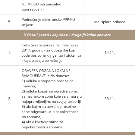
NE MOGU biti paušalno
oporezovani)
Podnošenje elektronske PPP-PD
5.
pre isplate prihoda
prijave
V Ostali porezi i doprinosi i druge fiskalne obaveze
Četvrta rata poreza na imovinu za
2017. godinu - za obveznike koji
1.
14.11.
vode poslovne knjige i za fizička lica
- koja plaćaju po rešenju
OBAVEZA ORGANA LOKALNE
SAMOUPRAVE je da donese:
1) odluku o stopama poreza na
imovinu;
2) odluku kojom su odredile zone,
sa naznakom zona koje se smatraju
2.
30.11.
najopremljenijim, na svojoj teritoriji;
3) akt kojim su utvrdile prosečne
cene odgovarajućih nepokretnosti
po zonama;
4) akt o koeficijentima za
nepokretnosti u zonama