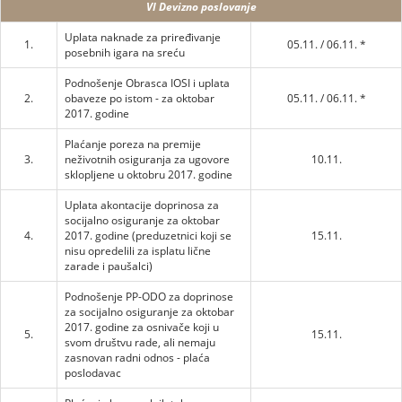
VI Devizno poslovanje
Uplata naknade za priređivanje
1.
05.11. / 06.11. *
posebnih igara na sreću
Podnošenje Obrasca IOSI i uplata
2.
obaveze po istom - za oktobar
05.11. / 06.11. *
2017. godine
Plaćanje poreza na premije
3.
neživotnih osiguranja za ugovore
10.11.
sklopljene u oktobru 2017. godine
Uplata akontacije doprinosa za
socijalno osiguranje za oktobar
4.
2017. godine (preduzetnici koji se
15.11.
nisu opredelili za isplatu lične
zarade i paušalci)
Podnošenje PP-ODO za doprinose
za socijalno osiguranje za oktobar
2017. godine za osnivače koji u
5.
15.11.
svom društvu rade, ali nemaju
zasnovan radni odnos - plaća
poslodavac