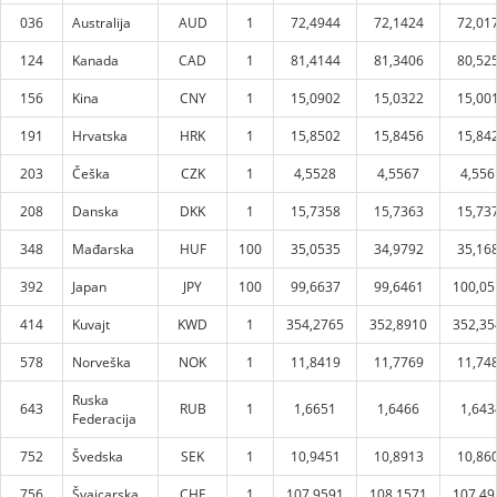
036
Australija
AUD
1
72,4944
72,1424
72,01
124
Kanada
CAD
1
81,4144
81,3406
80,52
156
Kina
CNY
1
15,0902
15,0322
15,00
191
Hrvatska
HRK
1
15,8502
15,8456
15,84
203
Češka
CZK
1
4,5528
4,5567
4,556
208
Danska
DKK
1
15,7358
15,7363
15,73
348
Mađarska
HUF
100
35,0535
34,9792
35,16
392
Japan
JPY
100
99,6637
99,6461
100,05
414
Kuvajt
KWD
1
354,2765
352,8910
352,35
578
Norveška
NOK
1
11,8419
11,7769
11,74
Ruska
643
RUB
1
1,6651
1,6466
1,643
Federacija
752
Švedska
SEK
1
10,9451
10,8913
10,86
756
Švajcarska
CHF
1
107,9591
108,1571
107,49