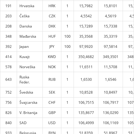
191
Hrvatska
HRK
1
15,7982
15,8101
15
203
Češka
CZK
1
4,5542
4,5619
4,
208
Danska
DKK
1
15,7289
15,7338
15
348
Mađarska
HUF
100
35,3568
35,3319
35
392
Japan
JPY
100
97,9920
97,5814
97
414
Kuvajt
KWD
1
350,4682
349,3501
348
578
Norveška
NOK
1
11,6511
11,5708
11
Ruska
643
RUB
1
1,6530
1,6546
1,
Feder.
752
Švedska
SEK
1
10,8528
10,8497
10
756
Švajcarska
CHF
1
106,7515
106,7917
107
826
V. Britanija
GBP
1
135,8677
136,0290
135
840
SAD
USD
1
106,4999
106,1169
105
933
Belorusija
BYN
1
51,8359
51,8967
51