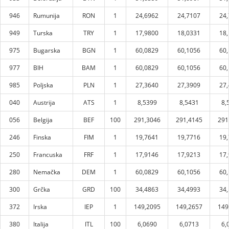
946
Rumunija
RON
1
24,6962
24,7107
24
949
Turska
TRY
1
17,9800
18,0331
18
975
Bugarska
BGN
1
60,0829
60,1056
60
977
BIH
BAM
1
60,0829
60,1056
60
985
Poljska
PLN
1
27,3640
27,3909
27
040
Austrija
ATS
1
8,5399
8,5431
8,
056
Belgija
BEF
100
291,3046
291,4145
291
246
Finska
FIM
1
19,7641
19,7716
19
250
Francuska
FRF
1
17,9146
17,9213
17
280
Nemačka
DEM
1
60,0829
60,1056
60
300
Grčka
GRD
100
34,4863
34,4993
34
372
Irska
IEP
1
149,2095
149,2657
149
380
Italija
ITL
100
6,0690
6,0713
6,