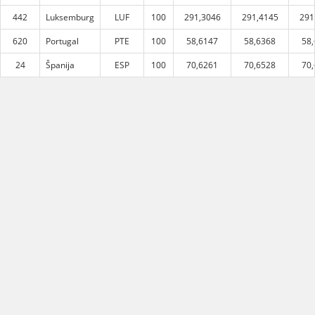
442
Luksemburg
LUF
100
291,3046
291,4145
291
620
Portugal
PTE
100
58,6147
58,6368
58
24
Španija
ESP
100
70,6261
70,6528
70