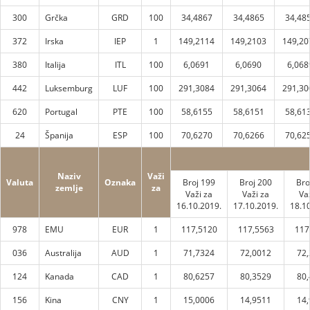
300
Grčka
GRD
100
34,4867
34,4865
34,48
372
Irska
IEP
1
149,2114
149,2103
149,20
380
Italija
ITL
100
6,0691
6,0690
6,068
442
Luksemburg
LUF
100
291,3084
291,3064
291,30
620
Portugal
PTE
100
58,6155
58,6151
58,61
24
Španija
ESP
100
70,6270
70,6266
70,62
Naziv
Važi
Valuta
Oznaka
Broj 199
Broj 200
Bro
zemlje
za
Važi za
Važi za
Va
16.10.2019.
17.10.2019.
18.1
978
EMU
EUR
1
117,5120
117,5563
117
036
Australija
AUD
1
71,7324
72,0012
72
124
Kanada
CAD
1
80,6257
80,3529
80
156
Kina
CNY
1
15,0006
14,9511
14