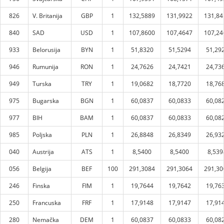
826
V. Britanija
GBP
1
132,5889
131,9922
131,84
840
SAD
USD
1
107,8600
107,4647
107,24
933
Belorusija
BYN
1
51,8320
51,5294
51,29
946
Rumunija
RON
1
24,7626
24,7421
24,73
949
Turska
TRY
1
19,0682
18,7720
18,76
975
Bugarska
BGN
1
60,0837
60,0833
60,08
977
BIH
BAM
1
60,0837
60,0833
60,08
985
Poljska
PLN
1
26,8848
26,8349
26,93
040
Austrija
ATS
1
8,5400
8,5400
8,539
056
Belgija
BEF
100
291,3084
291,3064
291,30
246
Finska
FIM
1
19,7644
19,7642
19,76
250
Francuska
FRF
1
17,9148
17,9147
17,91
280
Nemačka
DEM
1
60,0837
60,0833
60,08