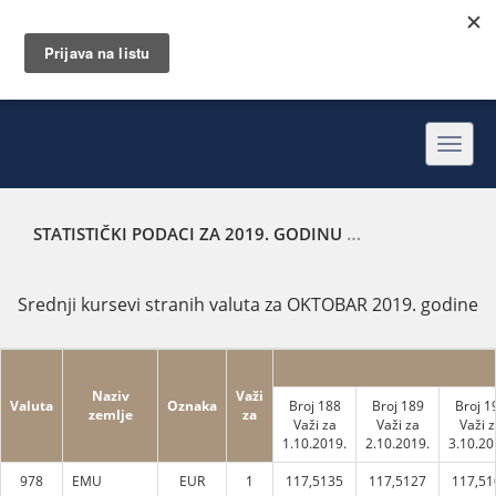
Toggl
navig
STATISTIČKI PODACI ZA 2019. GODINU
SREDNJI KURSEVI 
Srednji kursevi stranih valuta za OKTOBAR 2019. godine
Naziv
Važi
Valuta
Oznaka
Broj 188
Broj 189
Broj 1
zemlje
za
Važi za
Važi za
Važi z
1.10.2019.
2.10.2019.
3.10.20
978
EMU
EUR
1
117,5135
117,5127
117,51