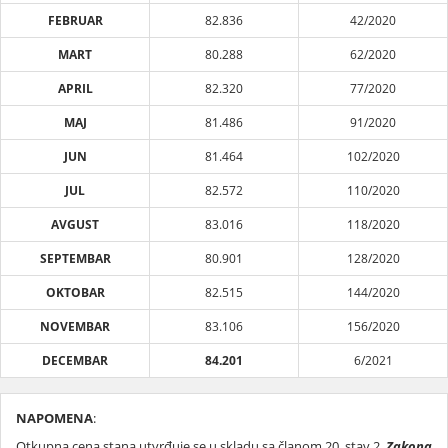
FEBRUAR
82.836
42/2020
MART
80.288
62/2020
APRIL
82.320
77/2020
MAJ
81.486
91/2020
JUN
81.464
102/2020
JUL
82.572
110/2020
AVGUST
83.016
118/2020
SEPTEMBAR
80.901
128/2020
OKTOBAR
82.515
144/2020
NOVEMBAR
83.106
156/2020
DECEMBAR
84.201
6/2021
NAPOMENA
:
Otkupna cena stana utvrđuje se u skladu sa članom 20. stav 2.
Zakona