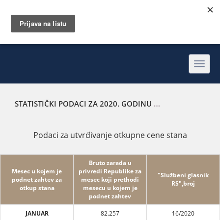
Toggl
navig
STATISTIČKI PODACI ZA 2020. GODINU
PODACI ZA UTVRĐ
Podaci za utvrđivanje otkupne cene stana
Bruto zarada u
Mesec u kojem je
privredi Republike za
"Službeni glasnik
podnet zahtev za
mesec koji prethodi
RS",broj
otkup stana
mesecu u kojem je
podnet zahtev
JANUAR
82.257
16/2020