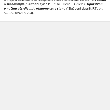
o stanovanju
("Službeni glasnik RS", br. 50/92, ... i 99/11) i
Uputstvom
o načinu utvrđivanja otkupne cene stana
("Službeni glasnik RS", br.
52/92, 80/92 i 50/94).