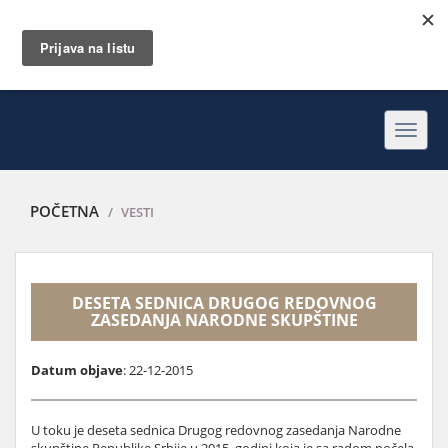
Toggl
navig
POČETNA
VESTI
DESETA SEDNICA DRUGOG REDOVNOG
ZASEDANJA NARODNE SKUPŠTINE
Datum objave
: 22-12-2015
U toku je deseta sednica Drugog redovnog zasedanja Narodne