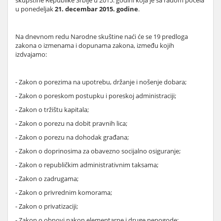
skupštine Republike Srbije u 2015. godini koja je sa radom počela
u ponedeljak
21. decembar 2015. godine
.
Na dnevnom redu Narodne skuštine naći će se 19 predloga
zakona o izmenama i dopunama zakona, između kojih
izdvajamo:
- Zakon o porezima na upotrebu, držanje i nošenje dobara;
- Zakon o poreskom postupku i poreskoj administraciji;
- Zakon o tržištu kapitala;
- Zakon o porezu na dobit pravnih lica;
- Zakon o porezu na dohodak građana;
- Zakon o doprinosima za obavezno socijalno osiguranje;
- Zakon o republičkim administrativnim taksama;
- Zakon o zadrugama;
- Zakon o privrednim komorama;
- Zakon o privatizaciji;
- Zakon o obnovi nakon elementarne i druge nepogode;