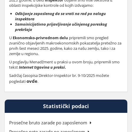
2025. godine, u delu
Inspektor
objavili smo više tekstova iz
oblasti inspekcijske kontrole od kojih izdvajamo:
Odbijanje zaposlenog da se vrati na rad po nalogu
inspektora
Samoinicijativno prijavljivanje učinjenog poreskog
prekršaja
U
Ekonomsko-privrednom delu
pripremili smo pregled
zvanično objavljenih makroekonomskih pokazatelja pretežno za
prvih šest meseci 2025. godine, kako za našu zemlju, tako i za
zemlje u regionu.
U poglavlju Menadžment u praksi u ovom broju, pripremili smo
tekst
Internet trgovina u praksi
.
Sadržaj časopisa Direktor-Inspektor br. 9-10/2025 možete
ovde
pogledati
.
Statistički podaci
Prosečne bruto zarade po zaposlenom
Prosečne neto zarade po zaposlenom