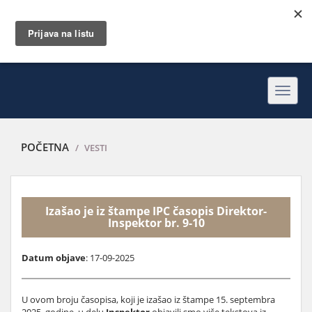
Toggl
navig
POČETNA
VESTI
Izašao je iz štampe IPC časopis Direktor-
Inspektor br. 9-10
Datum objave
: 17-09-2025
U ovom broju časopisa, koji je izašao iz štampe 15. septembra