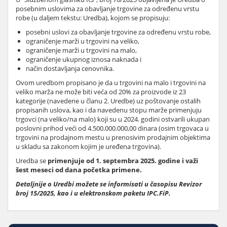
posebnim uslovima za obavljanje trgovine za određenu vrstu
robe (u daljem tekstu: Uredba), kojom se propisuju:
posebni uslovi za obavljanje trgovine za određenu vrstu robe,
ograničenje marži u trgovini na veliko,
ograničenje marži u trgovini na malo,
ograničenje ukupnog iznosa naknada i
način dostavljanja cenovnika.
Ovom uredbom propisano je da u trgovini na malo i trgovini na
veliko marža ne može biti veća od 20% za proizvode iz 23
kategorije (navedene u članu 2. Uredbe) uz poštovanje ostalih
propisanih uslova, kao i da navedenu stopu marže primenjuju
trgovci (na veliko/na malo) koji su u 2024. godini ostvarili ukupan
poslovni prihod veći od 4.500.000.000,00 dinara (osim trgovaca u
trgovini na prodajnom mestu u prenosivim prodajnim objektima
u skladu sa zakonom kojim je uređena trgovina).
Uredba se
primenjuje od 1. septembra 2025. godine
i važi
šest meseci od dana početka primene.
Detaljnije o Uredbi možete se informisati u časopisu Revizor
broj 15/2025, kao i u elektronskom paketu IPC.FiP.