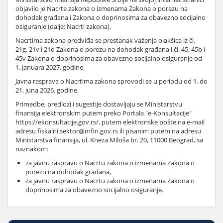
objavilo je Nacrte zakona o izmenama Zakona o porezu na
dohodak građana i Zakona o doprinosima za obavezno socijalno
osiguranje (dalje: Nacrti zakona).
Nacrtima zakona predviđa se prestanak važenja olakšica iz čl.
21g, 21v i 21d Zakona o porezu na dohodak građana i čl. 45, 45b i
45v Zakona o doprinosima za obavezno socijalno osiguranje od
1. januara 2027. godine.
Javna rasprava o Nacrtima zakona sprovodi se u periodu od 1. do
21. juna 2026. godine.
Primedbe, predlozi i sugestije dostavljaju se Ministarstvu
finansija elektronskim putem preko Portala "e-Konsultacije"
https://ekonsultacije.gov.rs/, putem elektronske pošte na e-mail
adresu fiskalni.sektor@mfin.gov.rs ili pisanim putem na adresu
Ministarstva finansija, ul. Kneza Miloša br. 20, 11000 Beograd, sa
naznakom:
za javnu raspravu o Nacrtu zakona o izmenama Zakona o
porezu na dohodak građana,
za javnu raspravu o Nacrtu zakona o izmenama Zakona o
doprinosima za obavezno socijalno osiguranje.