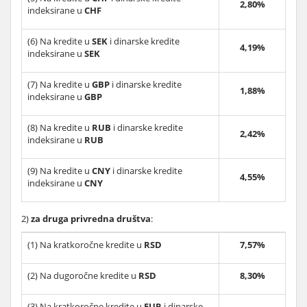
2,80%
indeksirane u
CHF
(6) Na kredite u
SEK
i dinarske kredite
4,19%
indeksirane u
SEK
(7) Na kredite u
GBP
i dinarske kredite
1,88%
indeksirane u
GBP
(8) Na kredite u
RUB
i dinarske kredite
2,42%
indeksirane u
RUB
(9) Na kredite u
CNY
i dinarske kredite
4,55%
indeksirane u
CNY
2)
za druga privredna društva
:
(1) Na kratkoročne kredite u
RSD
7,57%
(2) Na dugoročne kredite u
RSD
8,30%
(3) Na kratkoročne kredite u
EUR
i dinarske