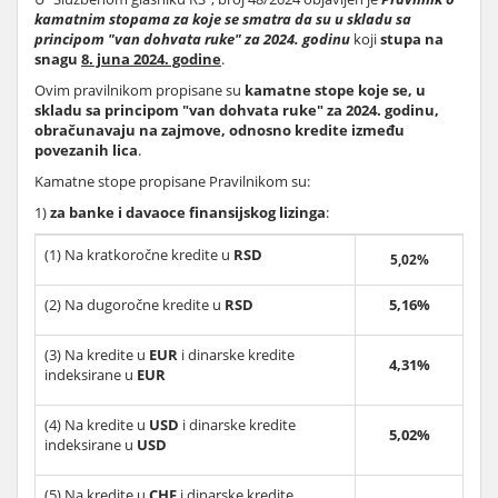
kamatnim stopama za koje se smatra da su u skladu sa
principom "van dohvata ruke" za 2024. godinu
koji
stupa na
snagu
8. juna 2024. godine
.
Ovim pravilnikom propisane su
kamatne stope koje se, u
skladu sa principom "van dohvata ruke" za 2024. godinu,
obračunavaju na zajmove, odnosno kredite između
povezanih lica
.
Kamatne stope propisane Pravilnikom su:
1)
za banke i davaoce finansijskog lizinga
:
(1) Na kratkoročne kredite u
RSD
5,02%
(2) Na dugoročne kredite u
RSD
5,16%
(3) Na kredite u
EUR
i dinarske kredite
4,31%
indeksirane u
EUR
(4) Na kredite u
USD
i dinarske kredite
5,02%
indeksirane u
USD
(5) Na kredite u
CHF
i dinarske kredite