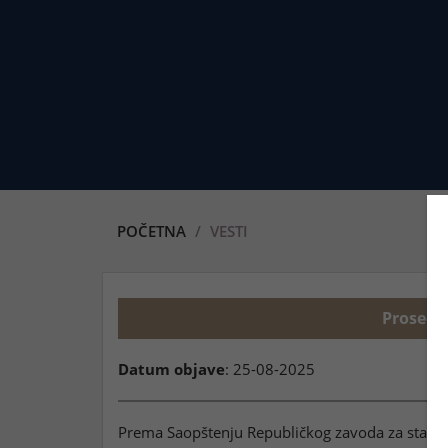
POČETNA
VESTI
Prosečna
Datum objave
: 25-08-2025
Prema Saopštenju Republičkog zavoda za statist