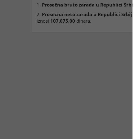
1.
Prosečna bruto zarada u Republici Srbiji
,
2.
Prosečna neto zarada u Republici Srbiji
(b
iznosi
107.075,00
dinara.