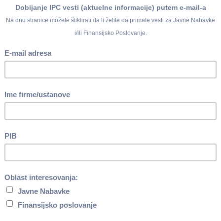
 koja je isplaćena u junu 2025. godine iznosi
147.947,00
dinara.
ez poreza i doprinosa), koja je isplaćena u junu 2025. godine