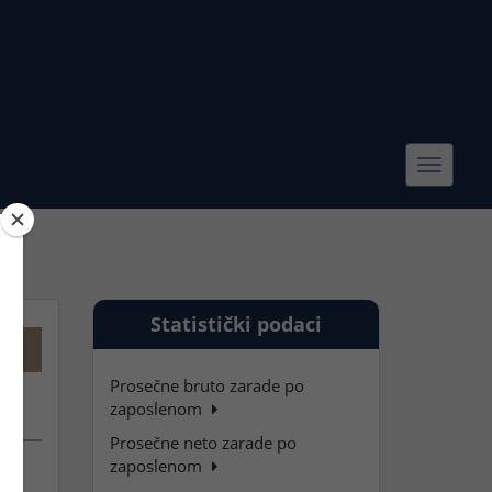
Toggle
navigat
Statistički podaci
Prosečne bruto zarade po
zaposlenom
Prosečne neto zarade po
zaposlenom