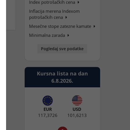
Index potrošačkih cena
Inflacija merena Indexom
potrošačkih cena
Mesečne stope zatezne kamate
Minimalna zarada
Pogledaj sve podatke
Kursna lista na dan
6.8.2026.
EUR
USD
117,3726
101,6213