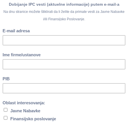
 koja je isplaćena u novembru 2025. godine iznosi
154.772,00
din
ez poreza i doprinosa), koja je isplaćena u novembru 2025. godi