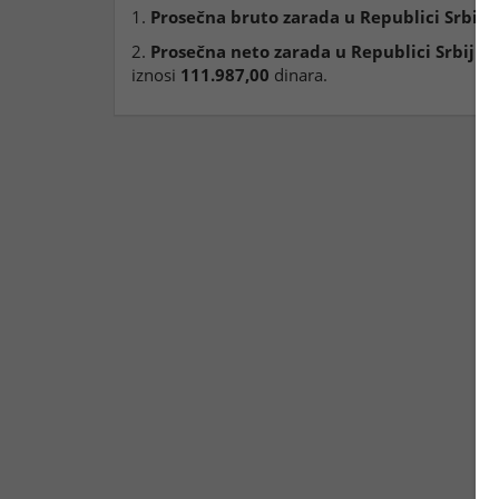
1.
Prosečna bruto zarada u Republici Srbiji
,
2.
Prosečna neto zarada u Republici Srbiji
(b
iznosi
111.987,00
dinara.