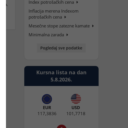
Index potrošačkih cena
ara.
Inflacija merena Indexom
ne
potrošačkih cena
Mesečne stope zatezne kamate
Minimalna zarada
Pogledaj sve podatke
Kursna lista na dan
5.8.2026.
EUR
USD
117,3836
101,7718