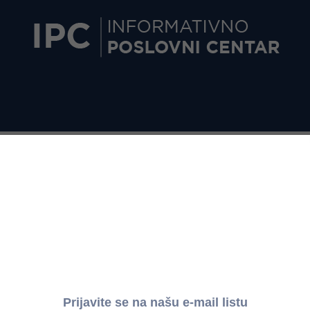
arada za novembar 2025. godine
iku broj 021 od 26. januara 2026. godine: