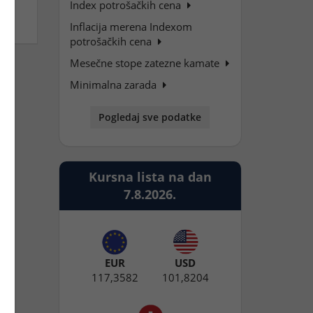
Index potrošačkih cena
Inflacija merena Indexom
potrošačkih cena
Mesečne stope zatezne kamate
Minimalna zarada
Pogledaj sve podatke
Kursna lista na dan
7.8.2026.
EUR
USD
117,3582
101,8204