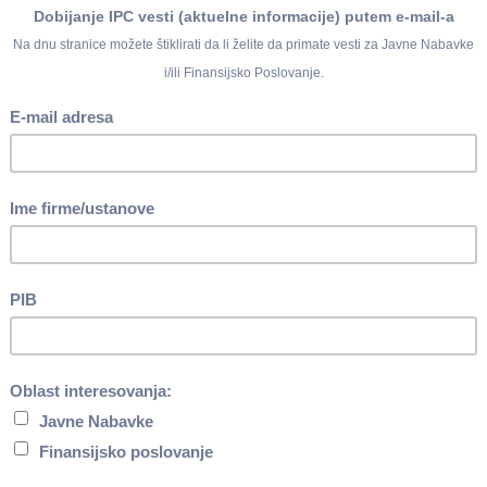
ednica Izvršnog odbora NBS, na kojoj će biti doneta odluka o
uara 2026. godine.