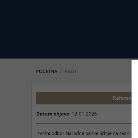
POČETNA
VESTI
Referentn
Datum objave
: 12-01-2026
Izvršni odbor Narodne banke Srbije na sednici 