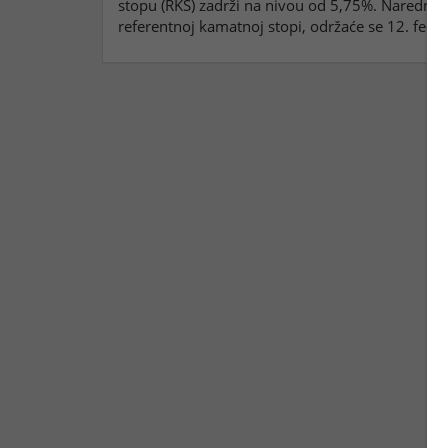
stopu (RKS) zadrži na nivou od 5,75%. Naredna s
referentnoj kamatnoj stopi, održaće se 12. febr