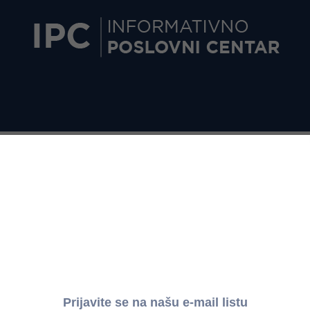
a kamatna stopa ostaje 5,75%
održanoj 12. januara 2026. godine odlučio je da referentnu kama