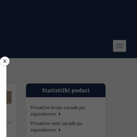
Toggle
navigat
Statistički podaci
Prosečne bruto zarade po
zaposlenom
Prosečne neto zarade po
zaposlenom
tnu