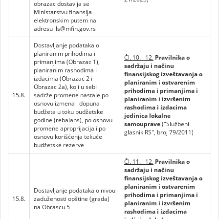
obrazac dostavlja se
Ministarstvu finansija
elektronskim putem na
adresu jls@mfin.gov.rs
Dostavljanje podataka o
planiranim prihodima i
Čl. 10. i 12.
Pravilnika o
primanjima (Obrazac 1),
sadržaju i načinu
planiranim rashodima i
finansijskog izveštavanja o
izdacima (Obrazac 2 i
planiranim i ostvarenim
Obrazac 2a), koji u sebi
prihodima i primanjima i
15.8.
sadrže promene nastale po
planiranim i izvršenim
osnovu izmena i dopuna
rashodima i izdacima
budžeta u toku budžetske
jedinica lokalne
godine (rebalans), po osnovu
samouprave
("Službeni
promene aproprijacija i po
glasnik RS", broj 79/2011)
osnovu korišćenja tekuće
budžetske rezerve
Čl. 11. i 12.
Pravilnika o
sadržaju i načinu
finansijskog izveštavanja o
planiranim i ostvarenim
Dostavljanje podataka o nivou
prihodima i primanjima i
15.8.
zaduženosti opštine (grada)
planiranim i izvršenim
na Obrascu 5
rashodima i izdacima