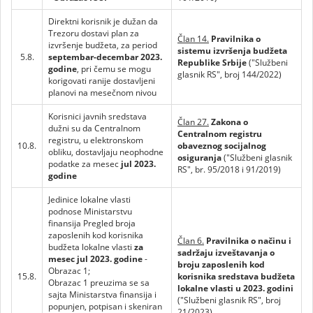
Direktni korisnik je dužan da
Trezoru dostavi plan za
Član 14.
Pravilnika o
izvršenje budžeta, za period
sistemu izvršenja budžeta
5.8.
septembar-decembar 2023.
Republike Srbije
("Službeni
godine
, pri čemu se mogu
glasnik RS", broj 144/2022)
korigovati ranije dostavljeni
planovi na mesečnom nivou
Korisnici javnih sredstava
Član 27.
Zakona o
dužni su da Centralnom
Centralnom registru
registru, u elektronskom
10.8.
obaveznog socijalnog
obliku, dostavljaju neophodne
osiguranja
("Službeni glasnik
podatke za mesec
jul 2023.
RS", br. 95/2018 i 91/2019)
godine
Jedinice lokalne vlasti
podnose Ministarstvu
finansija Pregled broja
zaposlenih kod korisnika
Član 6.
Pravilnika o načinu i
budžeta lokalne vlasti
za
sadržaju izveštavanja o
mesec jul 2023. godine
-
broju zaposlenih kod
Obrazac 1;
15.8.
korisnika sredstava budžeta
Obrazac 1 preuzima se sa
lokalne vlasti u 2023. godini
sajta Ministarstva finansija i
("Službeni glasnik RS", broj
popunjen, potpisan i skeniran
21/2023)