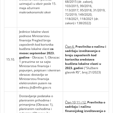
68/2015 (dr. zakon),
uzimajući u obzir posle 15.
103/2015, 99/2016,
maja ažurirani
113/2017, 95/2018, 31/2019,
makroekonomski okvir
72/2019, 149/2020,
118/2021, 118/2021 (dr.
zakon) i 138/2022)
Jedinice lokalne vlasti
podnose Ministarstvu
finansija Pregled broja
zaposlenih kod korisnika
Član 6.
Pravilnika o načinu i
budžeta lokalne vlasti
za
sadržaju izveštavanja o
mesec septembar 2023.
broju zaposlenih kod
godine
- Obrazac 1; Obrazac
15.10.
korisnika sredstava
1 preuzima se sa sajta
budžeta lokalne vlasti u
Ministarstva finansija i
2023. godini
("Službeni
popunjen, potpisan i skeniran
glasnik RS", broj 21/2023)
obrazac dostavlja se
Ministarstvu finansija
elektronskim putem na
adresu jls@mfin.gov.rs
Dostavljanje podataka o
planiranim prihodima i
Član 10,11 i 12.
Pravilnika o
primanjima (Obrazac 1),
sadržaju i načinu
planiranim rashodima i
finansijskog izveštavanja o