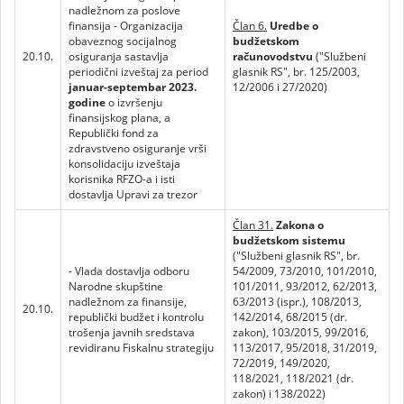
nadležnom za poslove
finansija - Organizacija
Član 6.
Uredbe o
obaveznog socijalnog
budžetskom
20.10.
osiguranja sastavlja
računovodstvu
("Službeni
periodični izveštaj za period
glasnik RS", br. 125/2003,
januar-septembar 2023.
12/2006 i 27/2020)
godine
o izvršenju
finansijskog plana, a
Republički fond za
zdravstveno osiguranje vrši
konsolidaciju izveštaja
korisnika RFZO-a i isti
dostavlja Upravi za trezor
Član 31.
Zakona o
budžetskom sistemu
("Službeni glasnik RS", br.
- Vlada dostavlja odboru
54/2009, 73/2010, 101/2010,
Narodne skupštine
101/2011, 93/2012, 62/2013,
nadležnom za finansije,
63/2013 (ispr.), 108/2013,
20.10.
republički budžet i kontrolu
142/2014, 68/2015 (dr.
trošenja javnih sredstava
zakon), 103/2015, 99/2016,
revidiranu Fiskalnu strategiju
113/2017, 95/2018, 31/2019,
72/2019, 149/2020,
118/2021, 118/2021 (dr.
zakon) i 138/2022)