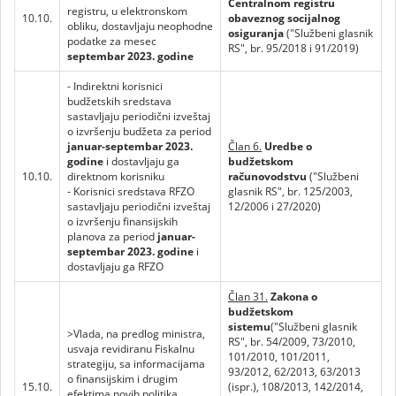
Centralnom registru
registru, u elektronskom
10.10.
obaveznog socijalnog
obliku, dostavljaju neophodne
osiguranja
("Službeni glasnik
podatke za mesec
RS", br. 95/2018 i 91/2019)
septembar 2023. godine
- Indirektni korisnici
budžetskih sredstava
sastavljaju periodični izveštaj
o izvršenju budžeta za period
januar-septembar 2023.
Član 6.
Uredbe o
godine
i dostavljaju ga
budžetskom
10.10.
direktnom korisniku
računovodstvu
("Službeni
- Korisnici sredstava RFZO
glasnik RS", br. 125/2003,
sastavljaju periodični izveštaj
12/2006 i 27/2020)
o izvršenju finansijskih
planova za period
januar-
septembar 2023. godine
i
dostavljaju ga RFZO
Član 31.
Zakona o
budžetskom
sistemu
("Službeni glasnik
>Vlada, na predlog ministra,
RS", br. 54/2009, 73/2010,
usvaja revidiranu Fiskalnu
101/2010, 101/2011,
strategiju, sa informacijama
93/2012, 62/2013, 63/2013
o finansijskim i drugim
15.10.
(ispr.), 108/2013, 142/2014,
efektima novih politika,