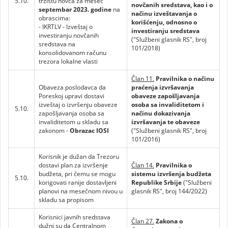
5.10.
tržištu novca za mesec
novčanih sredstava, kao i o
septembar 2023. godine
na
načinu izveštavanja o
obrascima:
korišćenju, odnosno o
- IKRTLV - Izveštaj o
investiranju sredstava
investiranju novčanih
("Službeni glasnik RS", broj
sredstava na
101/2018)
konsolidovanom računu
trezora lokalne vlasti
Član 11.
Pravilnika o načinu
Obaveza poslodavca da
praćenja izvršavanja
Poreskoj upravi dostavi
obaveze zapošljavanja
izveštaj o izvršenju obaveze
osoba sa invaliditetom i
5.10.
zapošljavanja osoba sa
načinu dokazivanja
invaliditetom u skladu sa
izvršavanja te obaveze
zakonom -
Obrazac IOSI
("Službeni glasnik RS", broj
101/2016)
Korisnik je dužan da Trezoru
dostavi plan za izvršenje
Član 14.
Pravilnika o
budžeta, pri čemu se mogu
sistemu izvršenja budžeta
5.10.
korigovati ranije dostavljeni
Republike Srbije
("Službeni
planovi na mesečnom nivou u
glasnik RS", broj 144/2022)
skladu sa propisom
Korisnici javnih sredstava
Član 27.
Zakona o
dužni su da Centralnom