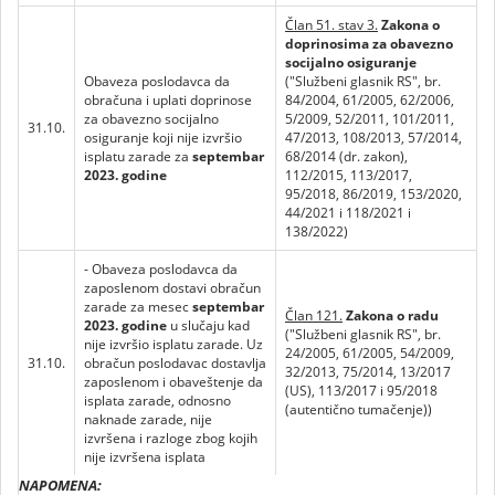
Član 51. stav 3.
Zakona o
doprinosima za obavezno
socijalno osiguranje
Obaveza poslodavca da
("Službeni glasnik RS", br.
obračuna i uplati doprinose
84/2004, 61/2005, 62/2006,
za obavezno socijalno
5/2009, 52/2011, 101/2011,
31.10.
osiguranje koji nije izvršio
47/2013, 108/2013, 57/2014,
isplatu zarade za
septembar
68/2014 (dr. zakon),
2023. godine
112/2015, 113/2017,
95/2018, 86/2019, 153/2020,
44/2021 i 118/2021 i
138/2022)
- Obaveza poslodavca da
zaposlenom dostavi obračun
zarade za mesec
septembar
Član 121.
Zakona o radu
2023. godine
u slučaju kad
("Službeni glasnik RS", br.
nije izvršio isplatu zarade. Uz
24/2005, 61/2005, 54/2009,
31.10.
obračun poslodavac dostavlja
32/2013, 75/2014, 13/2017
zaposlenom i obaveštenje da
(US), 113/2017 i 95/2018
isplata zarade, odnosno
(autentično tumačenje))
naknade zarade, nije
izvršena i razloge zbog kojih
nije izvršena isplata
NAPOMENA: