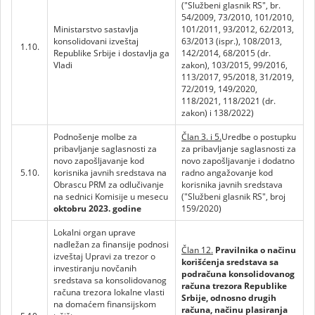
("Službeni glasnik RS", br.
54/2009, 73/2010, 101/2010,
Ministarstvo sastavlja
101/2011, 93/2012, 62/2013,
konsolidovani izveštaj
63/2013 (ispr.), 108/2013,
1.10.
Republike Srbije i dostavlja ga
142/2014, 68/2015 (dr.
Vladi
zakon), 103/2015, 99/2016,
113/2017, 95/2018, 31/2019,
72/2019, 149/2020,
118/2021, 118/2021 (dr.
zakon) i 138/2022)
Podnošenje molbe za
Član 3. i 5.
Uredbe o postupku
pribavljanje saglasnosti za
za pribavljanje saglasnosti za
novo zapošljavanje kod
novo zapošljavanje i dodatno
5.10.
korisnika javnih sredstava na
radno angažovanje kod
Obrascu PRM za odlučivanje
korisnika javnih sredstava
na sednici Komisije u mesecu
("Službeni glasnik RS", broj
oktobru 2023. godine
159/2020)
Lokalni organ uprave
nadležan za finansije podnosi
Član 12.
Pravilnika o načinu
izveštaj Upravi za trezor o
korišćenja sredstava sa
investiranju novčanih
podračuna konsolidovanog
sredstava sa konsolidovanog
računa trezora Republike
računa trezora lokalne vlasti
Srbije, odnosno drugih
na domaćem finansijskom
računa, načinu plasiranja