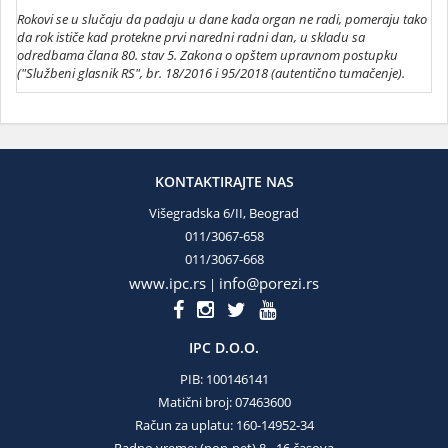
Rokovi se u slučaju da padaju u dane kada organ ne radi, pomeraju tako
da rok ističe kad protekne prvi naredni radni dan, u skladu sa
odredbama člana 80. stav 5. Zakona o opštem upravnom postupku
("Službeni glasnik RS", br. 18/2016 i 95/2018 (autentično tumačenje).
KONTAKTIRAJTE NAS
Višegradska 6/II, Beograd
011/3067-658
011/3067-668
www.ipc.rs
info@porezi.rs
|
IPC D.O.O.
PIB: 100146141
Matični broj: 07463600
Račun za uplatu: 160-14952-34