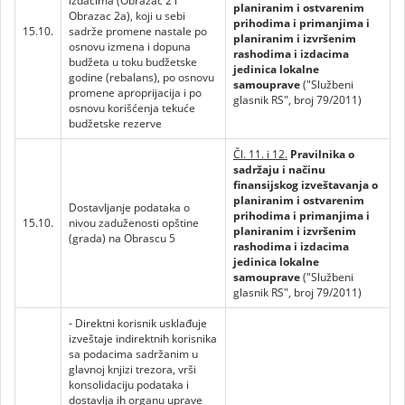
izdacima (Obrazac 2 i
planiranim i ostvarenim
Obrazac 2a), koji u sebi
prihodima i primanjima i
15.10.
sadrže promene nastale po
planiranim i izvršenim
osnovu izmena i dopuna
rashodima i izdacima
budžeta u toku budžetske
jedinica lokalne
godine (rebalans), po osnovu
samouprave
("Službeni
promene aproprijacija i po
glasnik RS", broj 79/2011)
osnovu korišćenja tekuće
budžetske rezerve
Čl. 11. i 12.
Pravilnika o
sadržaju i načinu
finansijskog izveštavanja o
planiranim i ostvarenim
Dostavljanje podataka o
prihodima i primanjima i
15.10.
nivou zaduženosti opštine
planiranim i izvršenim
(grada) na Obrascu 5
rashodima i izdacima
jedinica lokalne
samouprave
("Službeni
glasnik RS", broj 79/2011)
- Direktni korisnik usklađuje
izveštaje indirektnih korisnika
sa podacima sadržanim u
glavnoj knjizi trezora, vrši
konsolidaciju podataka i
dostavlja ih organu uprave