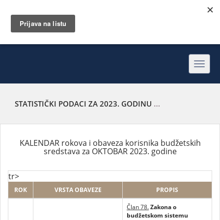
Toggl
navig
STATISTIČKI PODACI ZA 2023. GODINU
KALENDAR ROKOVA
KALENDAR rokova i obaveza korisnika budžetskih
sredstava za OKTOBAR 2023. godine
tr>
ROK
VRSTA OBAVEZE
PROPIS
Član 78.
Zakona o
budžetskom sistemu