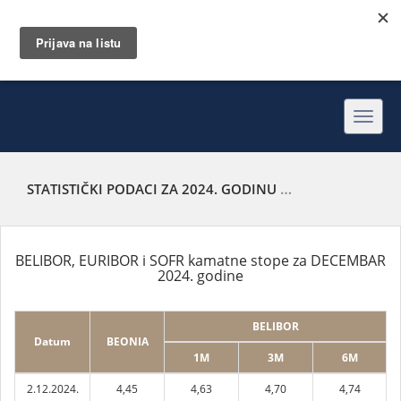
Toggl
navig
STATISTIČKI PODACI ZA 2024. GODINU
BELIBOR, EURIBOR
BELIBOR, EURIBOR i SOFR kamatne stope za DECEMBAR
2024. godine
BELIBOR
Datum
BEONIA
1M
3M
6M
2.12.2024.
4,45
4,63
4,70
4,74