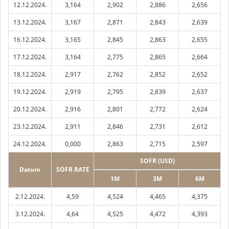
12.12.2024.
3,164
2,902
2,886
2,656
13.12.2024.
3,167
2,871
2,843
2,639
16.12.2024.
3,165
2,845
2,863
2,655
17.12.2024.
3,164
2,775
2,865
2,664
18.12.2024.
2,917
2,762
2,852
2,652
19.12.2024.
2,919
2,795
2,839
2,637
20.12.2024.
2,916
2,801
2,772
2,624
23.12.2024.
2,911
2,846
2,731
2,612
24.12.2024.
0,000
2,863
2,715
2,597
SOFR (USD)
Datum
SOFR RATE
1M
3M
6M
2.12.2024.
4,59
4,524
4,465
4,375
3.12.2024.
4,64
4,525
4,472
4,393