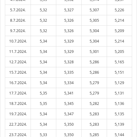
5.7.2024.
5,32
5,327
5,307
5,226
8.7.2024.
5,32
5,326
5,305
5,214
9.7.2024.
5,32
5,326
5,304
5,209
10.7.2024.
5,34
5,329
5,304
5,214
11.7.2024.
5,34
5,329
5,301
5,205
12.7.2024.
5,34
5,328
5,286
5,165
15.7.2024.
5,34
5,335
5,286
5,151
16.7.2024.
5,34
5,334
5,279
5,129
17.7.2024.
5,35
5,341
5,279
5,131
18.7.2024.
5,35
5,345
5,282
5,136
19.7.2024.
5,34
5,347
5,283
5,135
22.7.2024.
5,34
5,350
5,283
5,139
23.7.2024.
5,33
5,350
5,285
5,144