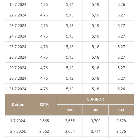
19.7.2024.
4,76
5,14
5,19
5,26
22.7.2024.
4,76
5,13
5,19
5,27
23.7.2024.
4,76
5,13
5,19
5,27
24.7.2024.
4,76
5,13
5,19
5,27
25.7.2024.
4,76
5,13
5,18
5,27
26.7.2024.
4,76
5,13
5,18
5,27
29.7.2024.
4,76
5,12
5,18
5,27
30.7.2024.
4,76
5,12
5,18
5,27
31.7.2024.
4,76
5,13
5,18
5,26
EURIBOR
Datum
€STR
1M
3M
6M
1.7.2024.
3,665
3,655
3,709
3,678
2.7.2024.
3,662
3,654
3,714
3,676