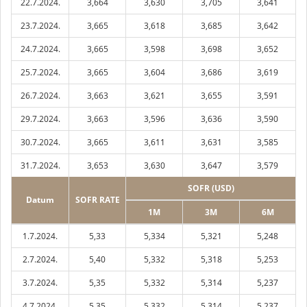
22.7.2024.
3,664
3,630
3,705
3,641
23.7.2024.
3,665
3,618
3,685
3,642
24.7.2024.
3,665
3,598
3,698
3,652
25.7.2024.
3,665
3,604
3,686
3,619
26.7.2024.
3,663
3,621
3,655
3,591
29.7.2024.
3,663
3,596
3,636
3,590
30.7.2024.
3,665
3,611
3,631
3,585
31.7.2024.
3,653
3,630
3,647
3,579
SOFR (USD)
Datum
SOFR RATE
1M
3M
6M
1.7.2024.
5,33
5,334
5,321
5,248
2.7.2024.
5,40
5,332
5,318
5,253
3.7.2024.
5,35
5,332
5,314
5,237
4.7.2024.
5,35
5,332
5,314
5,237