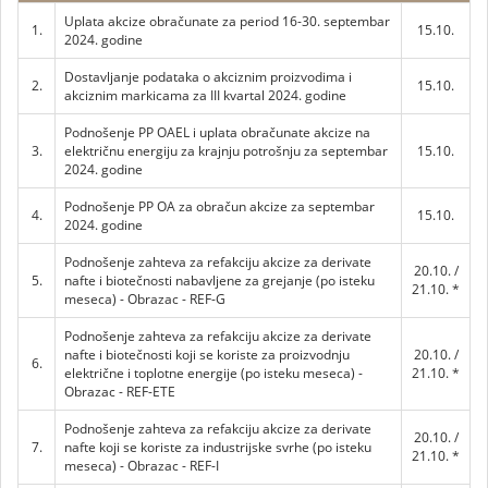
Uplata akcize obračunate za period 16-30. septembar
1.
15.10.
2024. godine
Dostavljanje podataka o akciznim proizvodima i
2.
15.10.
akciznim markicama za III kvartal 2024. godine
Podnošenje PP OAEL i uplata obračunate akcize na
3.
električnu energiju za krajnju potrošnju za septembar
15.10.
2024. godine
Podnošenje PP OA za obračun akcize za septembar
4.
15.10.
2024. godine
Podnošenje zahteva za refakciju akcize za derivate
20.10. /
5.
nafte i biotečnosti nabavljene za grejanje (po isteku
21.10. *
meseca) - Obrazac - REF-G
Podnošenje zahteva za refakciju akcize za derivate
nafte i biotečnosti koji se koriste za proizvodnju
20.10. /
6.
električne i toplotne energije (po isteku meseca) -
21.10. *
Obrazac - REF-ETE
Podnošenje zahteva za refakciju akcize za derivate
20.10. /
7.
nafte koji se koriste za industrijske svrhe (po isteku
21.10. *
meseca) - Obrazac - REF-I