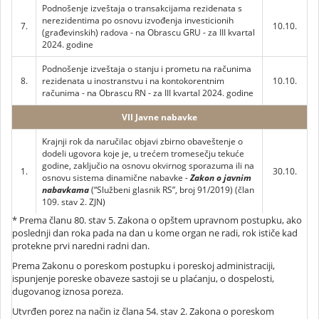
Podnošenje izveštaja o transakcijama rezidenata s
nerezidentima po osnovu izvođenja investicionih
7.
10.10.
(građevinskih) radova - na Obrascu GRU - za III kvartal
2024. godine
Podnošenje izveštaja o stanju i prometu na računima
8.
rezidenata u inostranstvu i na kontokorentnim
10.10.
računima - na Obrascu RN - za III kvartal 2024. godine
VII Javne nabavke
Krajnji rok da naručilac objavi zbirno obaveštenje o
dodeli ugovora koje je, u trećem tromesečju tekuće
godine, zaključio na osnovu okvirnog sporazuma ili na
1.
30.10.
osnovu sistema dinamične nabavke
-
Zakon o javnim
nabavkama
(“Službeni glasnik RS”, broj 91/2019) (član
109. stav 2. ZJN)
* Prema članu 80. stav 5. Zakona o opštem upravnom postupku, ako
poslednji dan roka pada na dan u kome organ ne radi, rok ističe kad
protekne prvi naredni radni dan.
Prema Zakonu o poreskom postupku i poreskoj administraciji,
ispunjenje poreske obaveze sastoji se u plaćanju, o dospelosti,
dugovanog iznosa poreza.
Utvrđen porez na način iz člana 54. stav 2. Zakona o poreskom