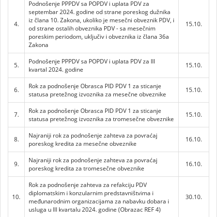
Podnošenje PPPDV sa POPDV i uplata PDV za
septembar 2024. godine od strane poreskog dužnika
iz člana 10. Zakona, ukoliko je mesečni obveznik PDV, i
4.
15.10.
od strane ostalih obveznika PDV - sa mesečnim
poreskim periodom, uključiv i obveznika iz člana 36a
Zakona
Podnošenje PPPDV sa POPDV i uplata PDV za III
5.
15.10.
kvartal 2024. godine
Rok za podnošenje Obrasca PID PDV 1 za sticanje
6.
15.10.
statusa pretežnog izvoznika za mesečne obveznike
Rok za podnošenje Obrasca PID PDV 1 za sticanje
7.
15.10.
statusa pretežnog izvoznika za tromesečne obveznike
Najraniji rok za podnošenje zahteva za povraćaj
8.
16.10.
poreskog kredita za mesečne obveznike
Najraniji rok za podnošenje zahteva za povraćaj
9.
16.10.
poreskog kredita za tromesečne obveznike
Rok za podnošenje zahteva za refakciju PDV
diplomatskim i konzularnim predstavništvima i
10.
30.10.
međunarodnim organizacijama za nabavku dobara i
usluga u III kvartalu 2024. godine (Obrazac REF 4)