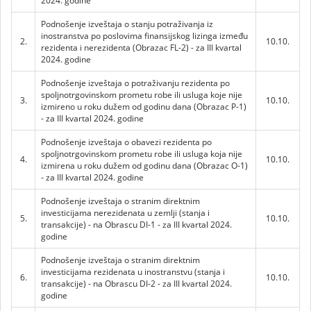
2024. godine
Podnošenje izveštaja o stanju potraživanja iz
inostranstva po poslovima finansijskog lizinga između
2.
10.10.
rezidenta i nerezidenta (Obrazac FL-2) - za III kvartal
2024. godine
Podnošenje izveštaja o potraživanju rezidenta po
spoljnotrgovinskom prometu robe ili usluga koje nije
3.
10.10.
izmireno u roku dužem od godinu dana (Obrazac P-1)
- za III kvartal 2024. godine
Podnošenje izveštaja o obavezi rezidenta po
spoljnotrgovinskom prometu robe ili usluga koja nije
4.
10.10.
izmirena u roku dužem od godinu dana (Obrazac O-1)
- za III kvartal 2024. godine
Podnošenje izveštaja o stranim direktnim
investicijama nerezidenata u zemlji (stanja i
5.
10.10.
transakcije) - na Obrascu DI-1 - za III kvartal 2024.
godine
Podnošenje izveštaja o stranim direktnim
investicijama rezidenata u inostranstvu (stanja i
6.
10.10.
transakcije) - na Obrascu DI-2 - za III kvartal 2024.
godine