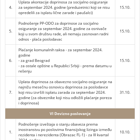
Uplata akontacije doprinosa za socijalno osiguranje
4.
za septembar 2024. godine (preduzetnici koji se nisu
15.10.
opredelili za isplatu lične zarade i paušalci)
Podnošenje PP-ODO za doprinose za socijalno
osiguranje za septembar 2024. godine za osnivače
5.
15.10.
koji u svom društvu rade, ali nemaju zasnovan radni
odnos - plaća poslodavac
Plaćanje komunalnih taksa - za septembar 2024.
godine
6.
- za grad Beograd
15.10.
- za ostale opštine u Republici Srbiji - prema datumu u
rešenju
Uplata doprinosa za obavezno socijalno osiguranje na
najnižu mesečnu osnovicu doprinosa za poslodavce
7.
koji nisu izvršili isplatu zarada za septembar 2024.
31.10.
godine (za obveznike koji nisu odložili plaćanje poreza
i doprinosa)
VI Devizno poslovanje
Podnošenje izveštaja o stanju obaveza prema
inostranstvu po poslovima finansijskog lizinga između
1.
10.10.
rezidenta i nerezidenta (Obrazac FL-1) - za III kvartal