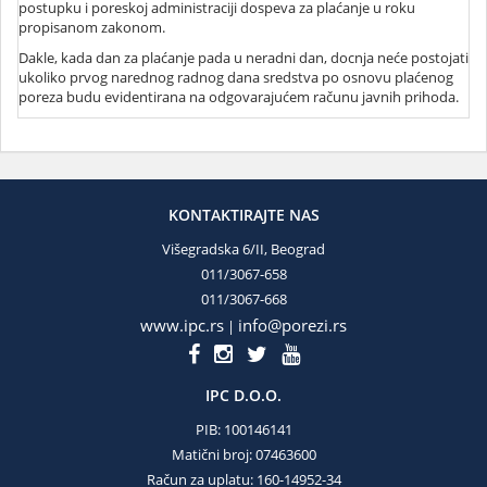
postupku i poreskoj administraciji dospeva za plaćanje u roku
propisanom zakonom.
Dakle, kada dan za plaćanje pada u neradni dan, docnja neće postojati
ukoliko prvog narednog radnog dana sredstva po osnovu plaćenog
poreza budu evidentirana na odgovarajućem računu javnih prihoda.
KONTAKTIRAJTE NAS
Višegradska 6/II, Beograd
011/3067-658
011/3067-668
www.ipc.rs
info@porezi.rs
|
IPC D.O.O.
PIB: 100146141
Matični broj: 07463600
Račun za uplatu: 160-14952-34