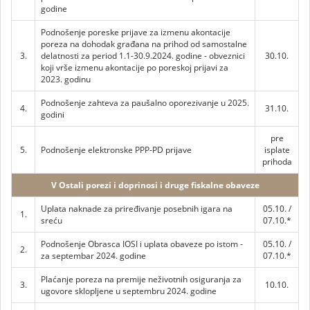
godine
Podnošenje poreske prijave za izmenu akontacije
poreza na dohodak građana na prihod od samostalne
3.
delatnosti za period 1.1-30.9.2024. godine - obveznici
30.10.
koji vrše izmenu akontacije po poreskoj prijavi za
2023. godinu
Podnošenje zahteva za paušalno oporezivanje u 2025.
4.
31.10.
godini
pre
5.
Podnošenje elektronske PPP-PD prijave
isplate
prihoda
V Ostali porezi i doprinosi i druge fiskalne obaveze
Uplata naknade za priređivanje posebnih igara na
05.10. /
1.
sreću
07.10.*
Podnošenje Obrasca IOSI i uplata obaveze po istom -
05.10. /
2.
za septembar 2024. godine
07.10.*
Plaćanje poreza na premije neživotnih osiguranja za
3.
10.10.
ugovore sklopljene u septembru 2024. godine