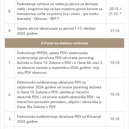
Podnošenje zahteva za refakciju akcize za derivate
nafte i biogoriva koji se kao motorno gorivo koriste za
20.10. /
8.
transportne svrhe za prevoz lica i stvari - (po isteku
21.10. *
kvartala) - Obrazac - REF-T
Uplata akcize obračunate za period 1-15. oktobar
9.
31.10.
2024. godine
II Porez na dodatu vrednost
Podnošenje PPPDV, uplata PDV i elektronsko
evidentiranje obračuna PDV od strane poreskog
1.
dužnika iz člana 10. Zakona o PDV i iz člana 44. stav 3.
10.10.
za obaveze nastale u septembru 2024. godine - koji
nisu PDV obveznici
Elektronsko evidentiranje obračuna PDV za
septembar 2024. godine od strane poreskog dužnika
iz člana 10. Zakona o PDV, ukoliko je mesečni
2.
10.10.
obveznik PDV, i od strane ostalih obveznika PDV - sa
mesečnim poreskim periodom, uključiv i obveznika iz
člana 36a Zakona o PDV
Elektronsko evidentiranje obračuna PDV za III kvartal
3.
10.10.
2024. godine