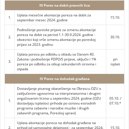
III Porez na dobit pravnih lica
Uplata mesečne akontacije poreza na dobit za
1.
15.10.
septembar mesec 2024. godine
Podnošenje poreske prijave za izmenu akontacije
poreza na dobit za period 1.1-30.9.2024. godine -
2.
30.10.
obveznici koji vrše izmenu akontacije po poreskoj
prijavi za 2023. godinu
Uplata poreza po odbitku u skladu sa članom 40.
Zakona i podnošenje PDPO/S prijave, uključiv i 1%
pri
3.
poreza po odbitku za otkup sekundarnih sirovina i
isplati
otpada
IV Porez na dohodak građana
Dostavljanje pisanog obaveštenja na Obrascu OZU o
zaključenim ugovorima sa interpretatorima i drugim
angažovanim licima u septembru 2024. godine (OZU
05.10. /
1.
dostavljaju isplatioci prihoda po osnovu estradnih
07.10.*
programa zabavne i narodne muzike i drugih
zabavnih programa, Poreskoj upravi)
Uplata akontacije poreza na dohodak građana na
2.
prihod od samostalne delatnosti - za septembar 2024.
15.10.