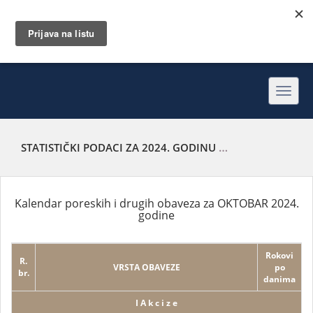
Toggl
navig
STATISTIČKI PODACI ZA 2024. GODINU
KALENDAR PORESK
Kalendar poreskih i drugih obaveza za OKTOBAR 2024.
godine
Rokovi
R.
VRSTA OBAVEZE
po
br.
danima
I A k c i z e